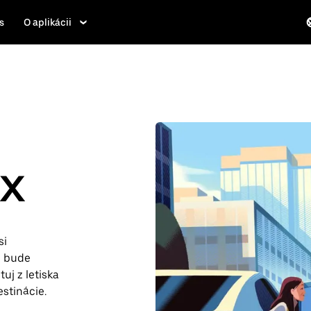
s
O aplikácii
TX
si
m bude
uj z letiska
stinácie.