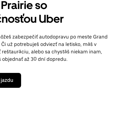
Prairie so
čnosťou Uber
môžeš zabezpečiť autodopravu po meste Grand
. Či už potrebuješ odviezť na letisko, máš v
ť reštauráciu, alebo sa chystáš niekam inam,
š objednať až 30 dní dopredu.
 jazdu