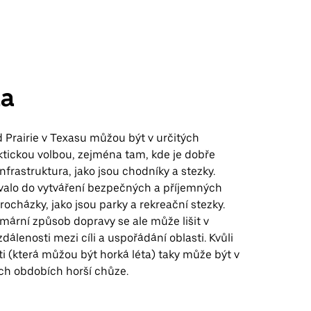
a
 Prairie v Texasu můžou být v určitých
ktickou volbou, zejména tam, kde je dobře
infrastruktura, jako jsou chodníky a stezky.
valo do vytváření bezpečných a příjemných
rocházky, jako jsou parky a rekreační stezky.
mární způsob dopravy se ale může lišit v
zdálenosti mezi cíli a uspořádání oblasti. Kvůli
ti (která můžou být horká léta) taky může být v
ích obdobích horší chůze.