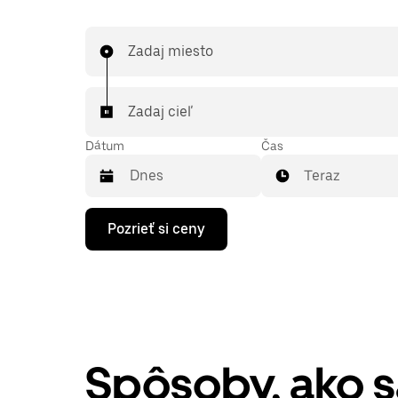
Zadaj miesto
Zadaj cieľ
Dátum
Čas
Teraz
Stlačením
Pozrieť si ceny
šípky
nadol
prechádzaj
kalendárom
a
vyber
dátum.
Kalendár
zatvoríš
Spôsoby, ako 
stlačením
klávesu