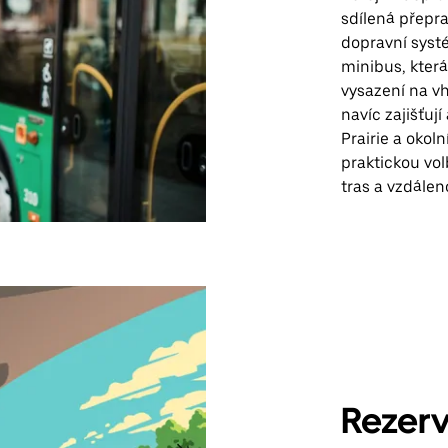
sdílená přepra
dopravní systé
minibus, kter
vysazení na v
navíc zajišťuj
Prairie a okol
praktickou vol
tras a vzdáleno
Rezerv