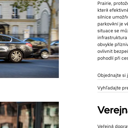
Prairie, protož
která efektivně
silnice umožň
parkování je v
situace se může
infrastruktura 
obvykle přízni
ovlivnit bezpe
pohodlí při ce
Objednajte si 
Vyhľadajte pr
Verej
Veřejná doprav