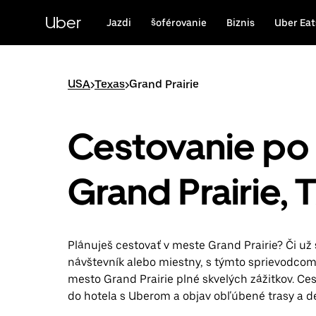
Preskočiť
na
Uber
Jazdi
šoférovanie
Biznis
Uber Eat
hlavný
obsah
USA
>
Texas
>
Grand Prairie
Cestovanie po
Grand Prairie, 
Plánuješ cestovať v meste Grand Prairie? Či už 
návštevník alebo miestny, s týmto sprievodco
mesto Grand Prairie plné skvelých zážitkov. Cest
do hotela s Uberom a objav obľúbené trasy a de