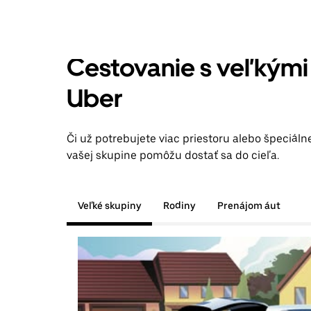
Cestovanie s veľkými
Uber
Či už potrebujete viac priestoru alebo špeciáln
vašej skupine pomôžu dostať sa do cieľa.
Veľké skupiny
Rodiny
Prenájom áut