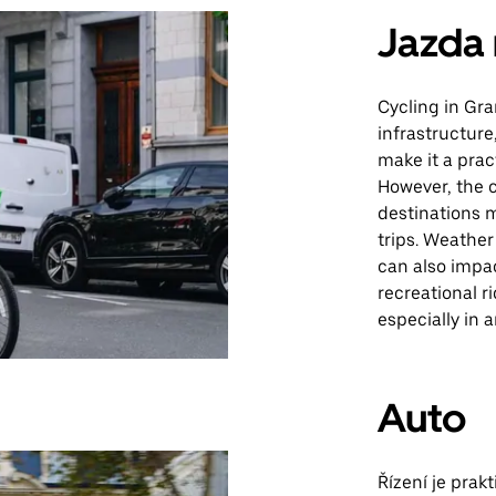
Jazda 
Cycling in Gra
infrastructure
make it a prac
However, the 
destinations 
trips. Weathe
can also impa
recreational r
especially in 
Auto
Řízení je pra