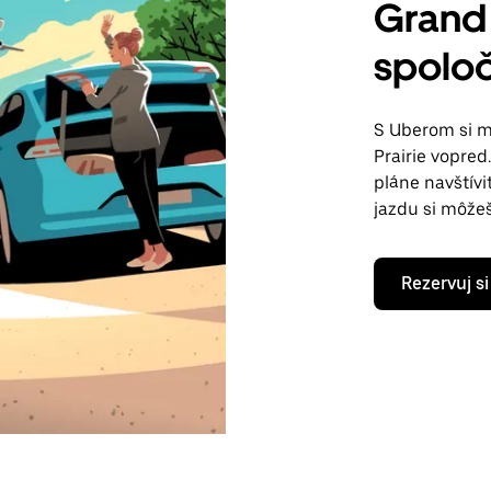
Grand 
spolo
S Uberom si 
Prairie vopred
pláne navštívi
jazdu si môže
Rezervuj si