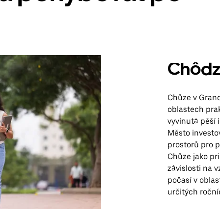
Chôdz
Chůze v Grand
oblastech pra
vyvinutá pěší 
Město investo
prostorů pro p
Chůze jako pri
závislosti na v
počasí v oblas
určitých ročn