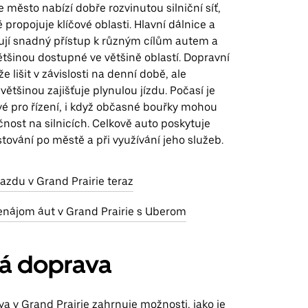
e město nabízí dobře rozvinutou silniční síť,
 propojuje klíčové oblasti. Hlavní dálnice a
ují snadný přístup k různým cílům autem a
ětšinou dostupné ve většině oblastí. Dopravní
 lišit v závislosti na denní době, ale
většinou zajišťuje plynulou jízdu. Počasí je
vé pro řízení, i když občasné bouřky mohou
čnost na silnicích. Celkově auto poskytuje
stování po městě a při využívání jeho služeb.
jazdu v Grand Prairie teraz
enájom áut v Grand Prairie s Uberom
ná doprava
a v Grand Prairie zahrnuje možnosti, jako je