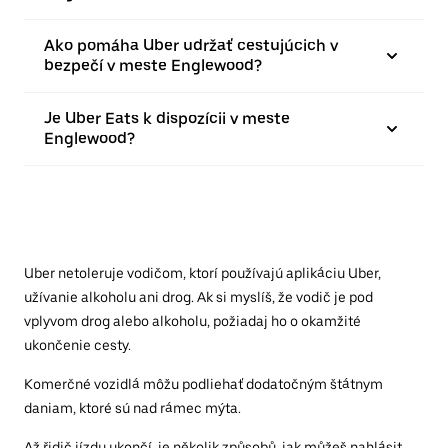
Ako pomáha Uber udržať cestujúcich v
bezpečí v meste Englewood?
Je Uber Eats k dispozícii v meste
Englewood?
Uber netoleruje vodičom, ktorí používajú aplikáciu Uber,
užívanie alkoholu ani drog. Ak si myslíš, že vodič je pod
vplyvom drog alebo alkoholu, požiadaj ho o okamžité
ukončenie cesty.
Komerčné vozidlá môžu podliehať dodatočným štátnym
daniam, ktoré sú nad rámec mýta.
Až řidič jízdu ukončí, je několik způsobů, jak můžeš nahlásit