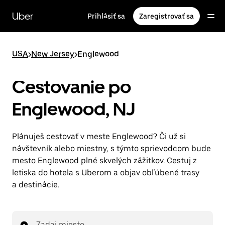
Preskočiť
na
Uber
Prihlásiť sa
Zaregistrovať sa
hlavný
obsah
USA
>
New Jersey
>
Englewood
Cestovanie po
Englewood, NJ
Plánuješ cestovať v meste Englewood? Či už si
návštevník alebo miestny, s týmto sprievodcom bude
mesto Englewood plné skvelých zážitkov. Cestuj z
letiska do hotela s Uberom a objav obľúbené trasy
a destinácie.
Zadaj miesto