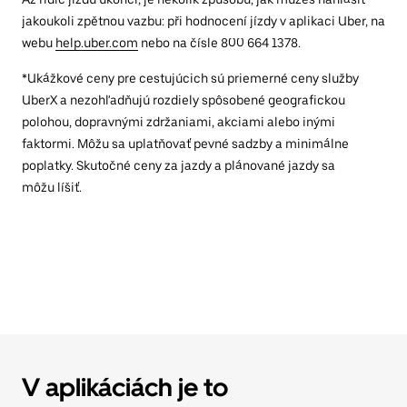
jakoukoli zpětnou vazbu: při hodnocení jízdy v aplikaci Uber, na
webu
help.uber.com
nebo na čísle 800 664 1378.
*Ukážkové ceny pre cestujúcich sú priemerné ceny služby
UberX a nezohľadňujú rozdiely spôsobené geografickou
polohou, dopravnými zdržaniami, akciami alebo inými
faktormi. Môžu sa uplatňovať pevné sadzby a minimálne
poplatky. Skutočné ceny za jazdy a plánované jazdy sa
môžu líšiť.
V aplikáciách je to