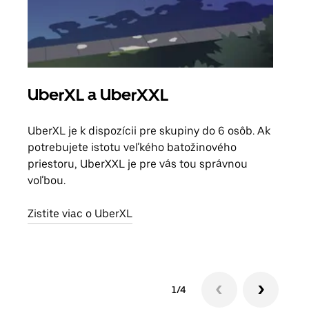
UberXL a UberXXL
Sku
UberXL je k dispozícii pre skupiny do 6 osôb. Ak
Keď 
potrebujete istotu veľkého batožinového
skup
priestoru, UberXXL je pre vás tou správnou
mies
voľbou.
Zist
Zistite viac o UberXL
1/4