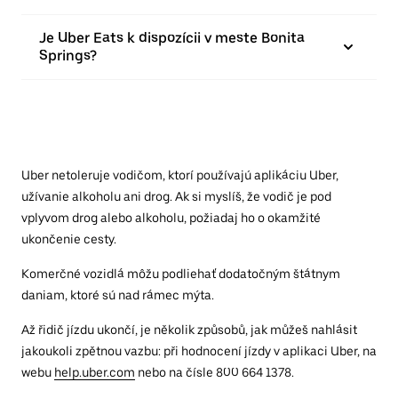
Je Uber Eats k dispozícii v meste Bonita
Springs?
Uber netoleruje vodičom, ktorí používajú aplikáciu Uber,
užívanie alkoholu ani drog. Ak si myslíš, že vodič je pod
vplyvom drog alebo alkoholu, požiadaj ho o okamžité
ukončenie cesty.
Komerčné vozidlá môžu podliehať dodatočným štátnym
daniam, ktoré sú nad rámec mýta.
Až řidič jízdu ukončí, je několik způsobů, jak můžeš nahlásit
jakoukoli zpětnou vazbu: při hodnocení jízdy v aplikaci Uber, na
webu
help.uber.com
nebo na čísle 800 664 1378.