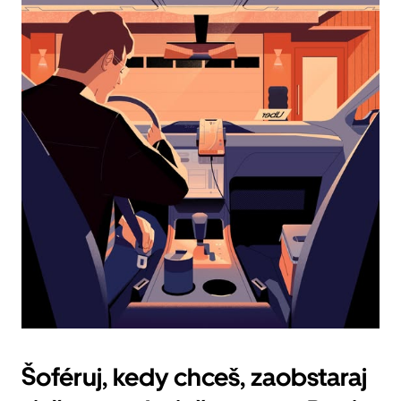
Kalendár
zatvoríš
stlačením
klávesu
Esc.
Šoféruj, kedy chceš, zaobstaraj