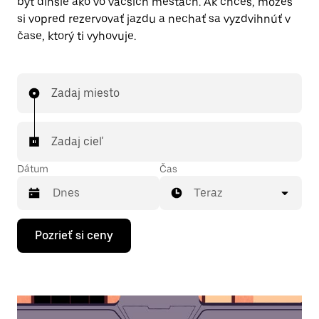
byť dlhšie ako vo väčších mestách. Ak chceš, môžeš
si vopred rezervovať jazdu a nechať sa vyzdvihnúť v
čase, ktorý ti vyhovuje.
Zadaj miesto
Zadaj cieľ
Dátum
Čas
Teraz
Stlačením
Pozrieť si ceny
šípky
nadol
prechádzaj
kalendárom
a
vyber
dátum.