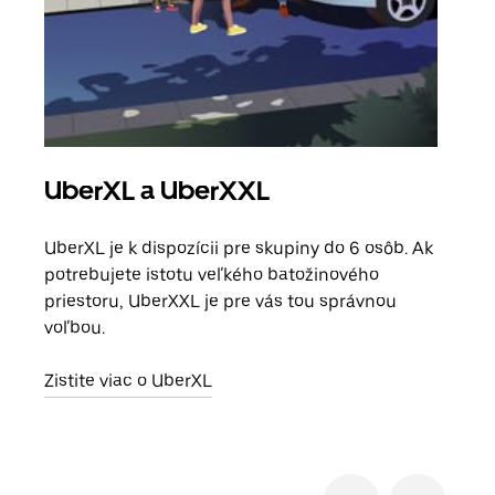
UberXL a UberXXL
Sku
UberXL je k dispozícii pre skupiny do 6 osôb. Ak
Keď 
potrebujete istotu veľkého batožinového
skup
priestoru, UberXXL je pre vás tou správnou
mies
voľbou.
Zist
Zistite viac o UberXL