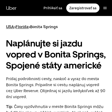
Preskočiť
na
Uber
Prihlásiť sa
Zaregistrovať sa
hlavný
obsah
USA
>
Florida
>
Bonita Springs
Naplánujte si jazdu
vopred v Bonita Springs,
Spojené státy americké
Pridaj podrobnosti cesty, naskoč a vyraz do mesta
Bonita Springs. Prípadne si cestu naplánuj vopred
cez Uber Reserve. Objednaj si jazdu kedykoľvek až 90
dní vopred.
Tip:
Časy vyzdvihnutia v meste Bonita Springs môžu