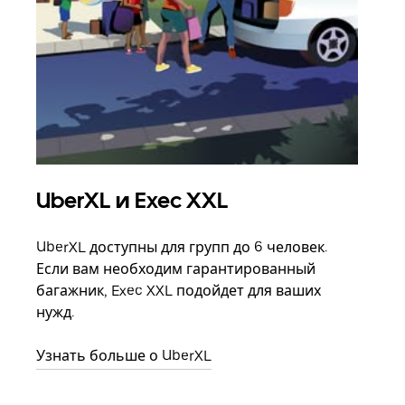
UberXL и Exec XXL
Гр
UberXL доступны для групп до 6 человек.
Когд
Если вам необходим гарантированный
семь
багажник, Exec XXL подойдет для ваших
выбр
нужд.
назн
Узнать больше о UberXL
Узна