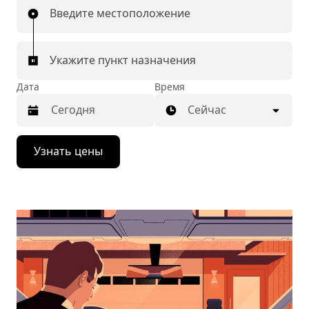
Введите местоположение
Укажите пункт назначения
Дата
Время
Сейчас
Нажмите
Узнать цены
стрелку
вниз,
чтобы
перейти
к
календарю
и
выбрать
дату.
Чтобы
закрыть
календарь,
нажмите