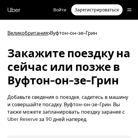
Пропустить
и
Uber
Войти
Зарегистрироваться
перейти
к
основному
содержимому
Великобритания
>
Вуфтон-он-зе-Грин
Закажите поездку на
сейчас или позже в
Вуфтон-он-зе-Грин
Добавьте сведения о поездке, садитесь в машину
и совершайте посадку. Вуфтон-он-зе-Грин. Вы
также можете запланировать поездку заранее с
Uber Reserve за 90 дней наперед.