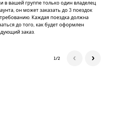
некоторых 
ли в вашей группе только один владелец
определённ
аунта, он может заказать до 3 поездок
мероприяти
 требованию. Каждая поездка должна
аться до того, как будет оформлен
Посмотреть
едующий заказ.
1/2