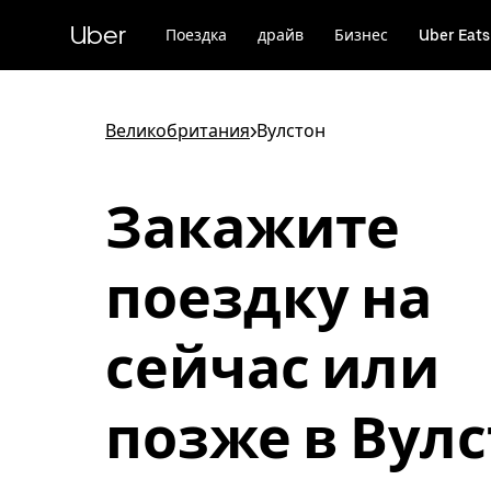
Пропустить
и
Uber
Поездка
драйв
Бизнес
Uber Eats
перейти
к
основному
содержимому
Великобритания
>
Вулстон
Закажите
поездку на
сейчас или
позже в Вул