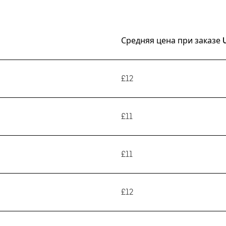
Средняя цена при заказе 
£12
£11
£11
£12