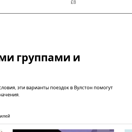
£8
ми группами и
ловия, эти варианты поездок в Вулстон помогут
начения.
билей