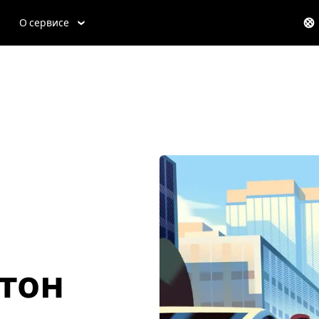
О сервисе
стон