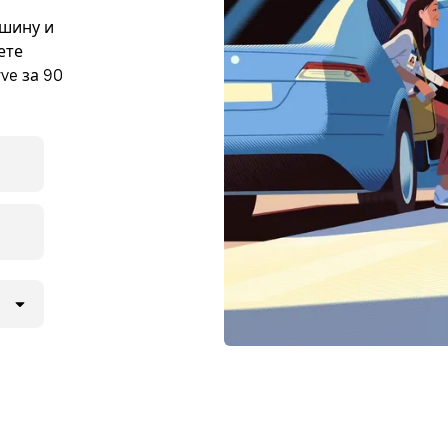
ашину и
ете
ve за 90