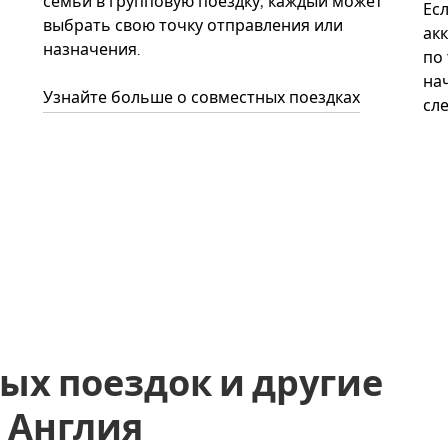
семьи в групповую поездку, каждый может
Ес
выбрать свою точку отправления или
акк
назначения.
по
нач
Узнайте больше о совместных поездках
сл
ых поездок и другие
, Англия