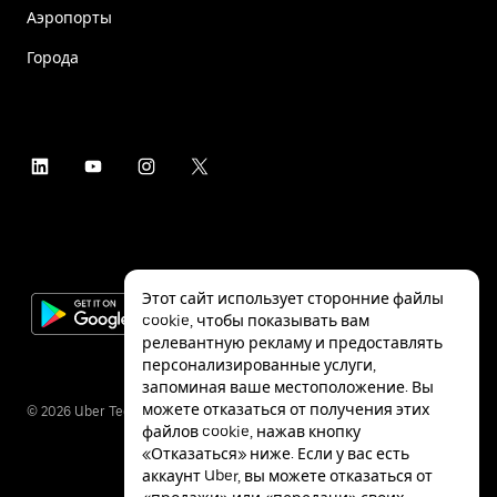
Аэропорты
Города
Этот сайт использует сторонние файлы
cookie, чтобы показывать вам
релевантную рекламу и предоставлять
персонализированные услуги,
запоминая ваше местоположение. Вы
можете отказаться от получения этих
©
2026
Uber Technologies Inc.
файлов cookie, нажав кнопку
«Отказаться» ниже. Если у вас есть
аккаунт Uber, вы можете отказаться от