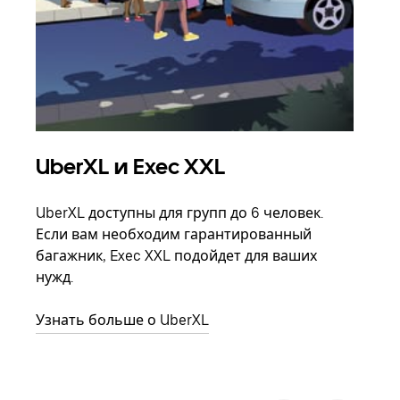
UberXL и Exec XXL
Гр
UberXL доступны для групп до 6 человек.
Когд
Если вам необходим гарантированный
семь
багажник, Exec XXL подойдет для ваших
выбр
нужд.
назн
Узнать больше о UberXL
Узна