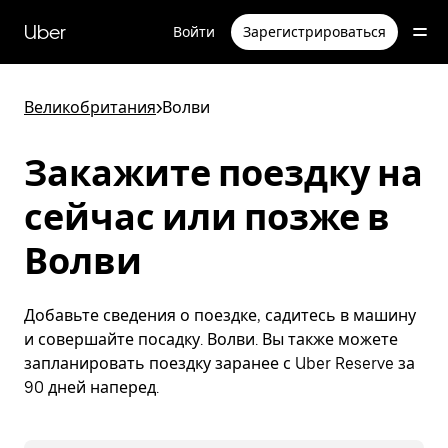
Пропустить
и
Uber
Войти
Зарегистрироваться
перейти
к
основному
содержимому
Великобритания
>
Волви
Закажите поездку на
сейчас или позже в
Волви
Добавьте сведения о поездке, садитесь в машину
и совершайте посадку. Волви. Вы также можете
запланировать поездку заранее с Uber Reserve за
90 дней наперед.