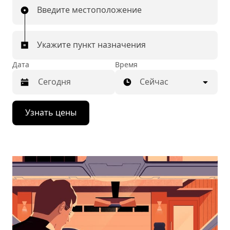
Введите местоположение
Укажите пункт назначения
Дата
Время
Сейчас
Нажмите
Узнать цены
стрелку
вниз,
чтобы
перейти
к
календарю
и
выбрать
дату.
Чтобы
закрыть
календарь,
нажмите