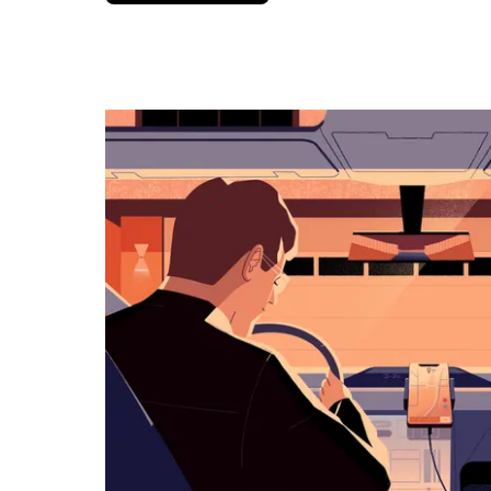
вниз,
чтобы
перейти
к
календарю
и
выбрать
дату.
Чтобы
закрыть
календарь,
нажмите
Esc.