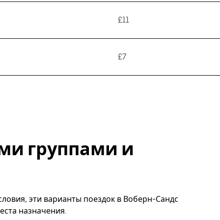
£11
£7
ми группами и
словия, эти варианты поездок в Воберн-Сандс
еста назначения.