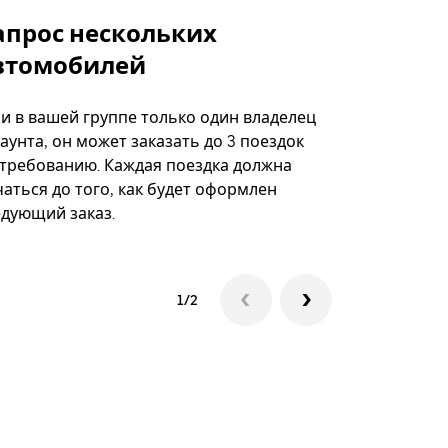
апрос нескольких
Uber Shu
втомобилей
Вариант по
некоторых 
ли в вашей группе только один владелец
определённ
аунта, он может заказать до 3 поездок
мероприяти
 требованию. Каждая поездка должна
аться до того, как будет оформлен
Посмотреть
едующий заказ.
1/2