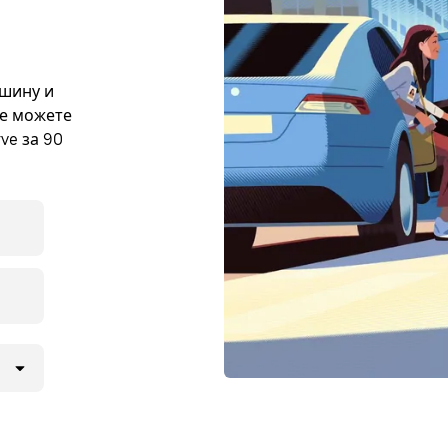
ашину и
же можете
ve за 90