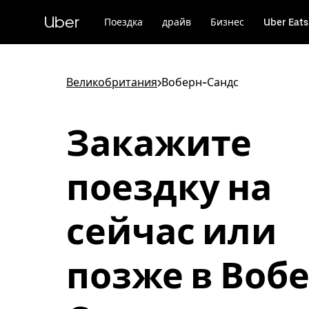
Пропустить
и
Uber
Поездка
драйв
Бизнес
Uber Eats
перейти
к
основному
содержимому
Великобритания
>
Воберн-Сандс
Закажите
поездку на
сейчас или
позже в Воб