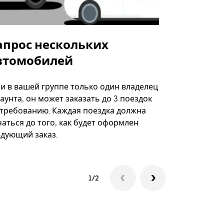
апрос нескольких
Uber Shu
втомобилей
Вариант по
некоторых 
ли в вашей группе только один владелец
определённ
аунта, он может заказать до 3 поездок
мероприяти
 требованию. Каждая поездка должна
аться до того, как будет оформлен
Посмотреть
едующий заказ.
1/2