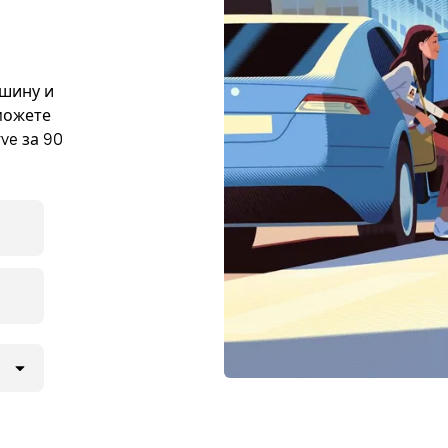
ашину и
 можете
ve за 90