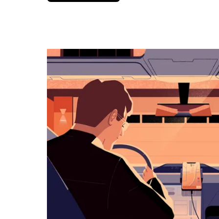
вниз,
чтобы
перейти
к
календарю
и
выбрать
дату.
Чтобы
закрыть
календарь,
нажмите
Esc.