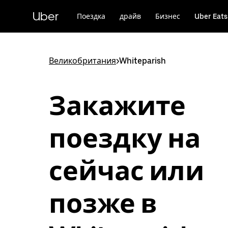
Пропустить
и
Uber
Поездка
драйв
Бизнес
Uber Eats
перейти
к
основному
содержимому
Великобритания
>
Whiteparish
Закажите
поездку на
сейчас или
позже в