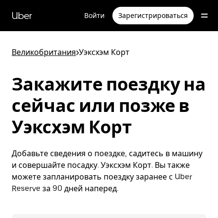
Пропустить
и
Uber
Войти
Зарегистрироваться
перейти
к
основному
содержимому
Великобритания
>
Уэксхэм Корт
Закажите поездку на
сейчас или позже в
Уэксхэм Корт
Добавьте сведения о поездке, садитесь в машину
и совершайте посадку. Уэксхэм Корт. Вы также
можете запланировать поездку заранее с Uber
Reserve за 90 дней наперед.