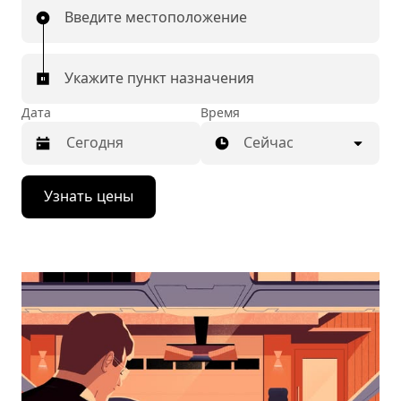
Введите местоположение
Укажите пункт назначения
Дата
Время
Сейчас
Нажмите
Узнать цены
стрелку
вниз,
чтобы
перейти
к
календарю
и
выбрать
дату.
Чтобы
закрыть
календарь,
нажмите