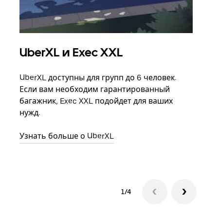
UberXL и Exec XXL
Гр
UberXL доступны для групп до 6 человек.
Когд
Если вам необходим гарантированный
семь
багажник, Exec XXL подойдет для ваших
выбр
нужд.
назн
Узнать больше о UberXL
Узна
1/4