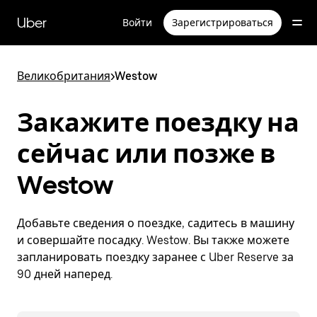
Пропустить
и
Uber
Войти
Зарегистрироваться
перейти
к
основному
содержимому
Великобритания
>
Westow
Закажите поездку на
сейчас или позже в
Westow
Добавьте сведения о поездке, садитесь в машину
и совершайте посадку. Westow. Вы также можете
запланировать поездку заранее с Uber Reserve за
90 дней наперед.