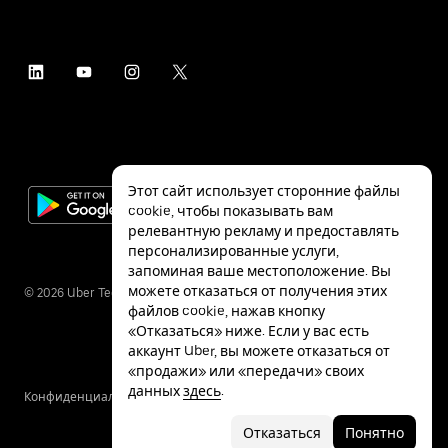
Этот сайт использует сторонние файлы
cookie, чтобы показывать вам
релевантную рекламу и предоставлять
персонализированные услуги,
запоминая ваше местоположение. Вы
можете отказаться от получения этих
©
2026
Uber Technologies Inc.
файлов cookie, нажав кнопку
«Отказаться» ниже. Если у вас есть
аккаунт Uber, вы можете отказаться от
«продажи» или «передачи» своих
данных
здесь
.
Конфиденциальность
Специальные
Условия
возможности
Отказаться
Понятно