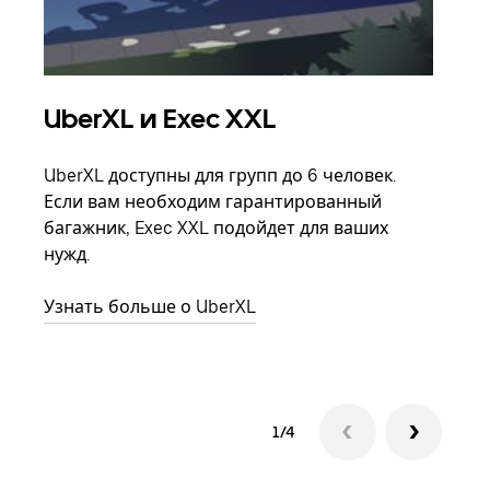
UberXL и Exec XXL
Гр
UberXL доступны для групп до 6 человек.
Когд
Если вам необходим гарантированный
семь
багажник, Exec XXL подойдет для ваших
выбр
нужд.
назн
Узнать больше о UberXL
Узна
1/4