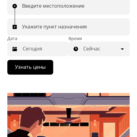
Введите местоположение
Укажите пункт назначения
Дата
Время
Сейчас
Нажмите
Узнать цены
стрелку
вниз,
чтобы
перейти
к
календарю
и
выбрать
дату.
Чтобы
закрыть
календарь,
нажмите