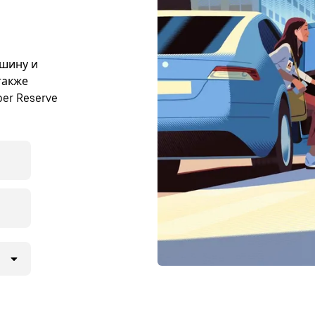
ашину и
также
er Reserve