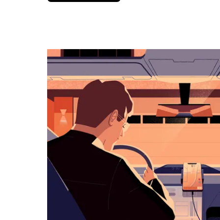
вниз,
чтобы
перейти
к
календарю
и
выбрать
дату.
Чтобы
закрыть
календарь,
нажмите
Esc.