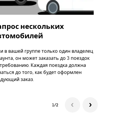
апрос нескольких
Uber Shu
втомобилей
Вариант по
некоторых 
ли в вашей группе только один владелец
определённ
аунта, он может заказать до 3 поездок
мероприяти
 требованию. Каждая поездка должна
аться до того, как будет оформлен
Посмотреть
едующий заказ.
1/2