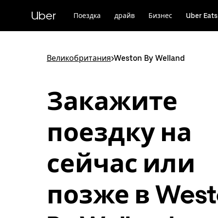
Пропустить
и
Uber
Поездка
драйв
Бизнес
Uber Eats
перейти
к
основному
содержимому
Великобритания
>
Weston By Welland
Закажите
поездку на
сейчас или
позже в West