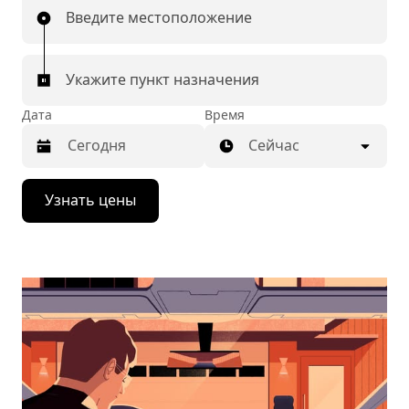
Введите местоположение
Укажите пункт назначения
Дата
Время
Сейчас
Нажмите
Узнать цены
стрелку
вниз,
чтобы
перейти
к
календарю
и
выбрать
дату.
Чтобы
закрыть
календарь,
нажмите