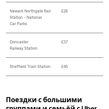
Newark Northgate Rail
£28
Station - National
Car Parks
Doncaster
£37
Railway Station
Sheffield Train Station
£45
Поездки с большими
группами и семьёй с Uber