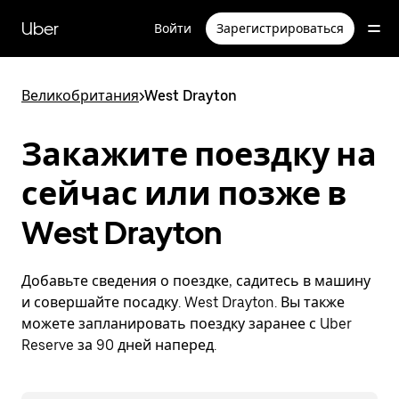
Пропустить
и
Uber
Войти
Зарегистрироваться
перейти
к
основному
содержимому
Великобритания
>
West Drayton
Закажите поездку на
сейчас или позже в
West Drayton
Добавьте сведения о поездке, садитесь в машину
и совершайте посадку. West Drayton. Вы также
можете запланировать поездку заранее с Uber
Reserve за 90 дней наперед.