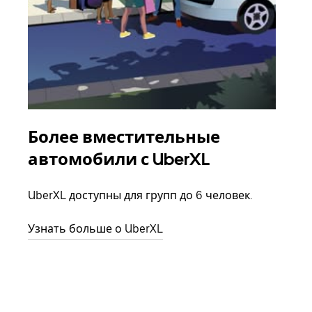
Более вместительные
Гр
автомобили с UberXL
Когд
семь
UberXL доступны для групп до 6 человек.
выбр
назн
Узнать больше о UberXL
Узна