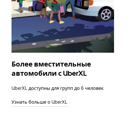
Более вместительные
Гр
автомобили с UberXL
Когд
семь
UberXL доступны для групп до 6 человек.
выбр
назн
Узнать больше о UberXL
Узна