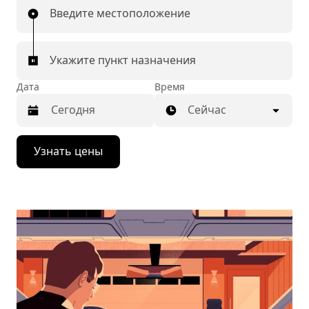
Введите местоположение
Укажите пункт назначения
Дата
Время
Сейчас
Нажмите
Узнать цены
стрелку
вниз,
чтобы
перейти
к
календарю
и
выбрать
дату.
Чтобы
закрыть
календарь,
нажмите