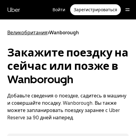
Пропустить
и
Uber
Войти
Зарегистрироваться
перейти
к
основному
содержимому
Великобритания
>
Wanborough
Закажите поездку на
сейчас или позже в
Wanborough
Добавьте сведения о поездке, садитесь в машину
и совершайте посадку. Wanborough. Вы также
можете запланировать поездку заранее с Uber
Reserve за 90 дней наперед.