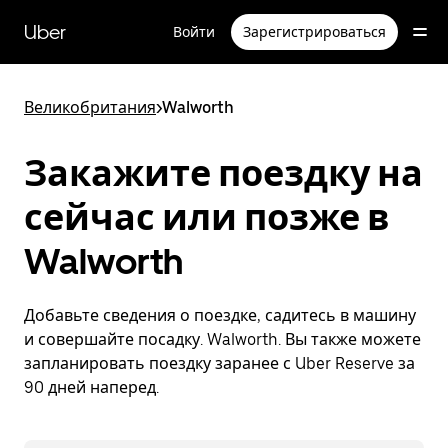
Пропустить
и
Uber
Войти
Зарегистрироваться
перейти
к
основному
содержимому
Великобритания
>
Walworth
Закажите поездку на
сейчас или позже в
Walworth
Добавьте сведения о поездке, садитесь в машину
и совершайте посадку. Walworth. Вы также можете
запланировать поездку заранее с Uber Reserve за
90 дней наперед.