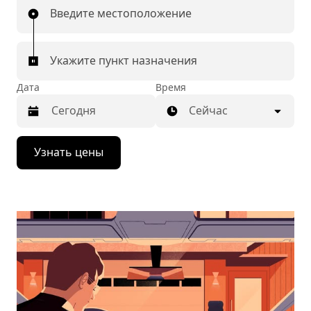
Введите местоположение
Укажите пункт назначения
Дата
Время
Сейчас
Нажмите
Узнать цены
стрелку
вниз,
чтобы
перейти
к
календарю
и
выбрать
дату.
Чтобы
закрыть
календарь,
нажмите