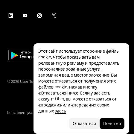
Этот сайт использует сторонние файлы
cookie, чтобы показывать вам
релевантную рекламу и предоставлять
персонализированные услуги,
запоминая ваше местоположение. Вы
можете отказаться от получения этих
©
2026
Uber Technologies Inc.
файлов cookie, нажав кнопку
«Отказаться» ниже. Если у вас есть
аккаунт Uber, вы можете отказаться от
«продажи» или «передачи» своих
данных
здесь
.
Конфиденциальность
Специальные
Условия
возможности
Отказаться
Понятно