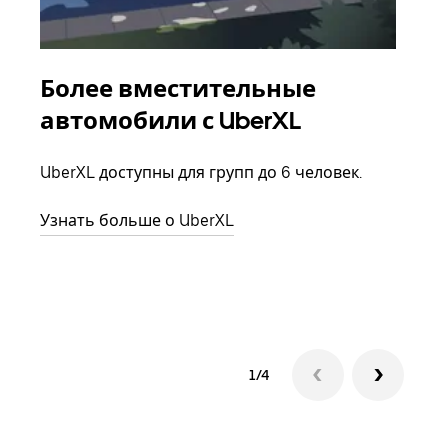
Более вместительные
Гр
автомобили с UberXL
Когд
семь
UberXL доступны для групп до 6 человек.
выбр
назн
Узнать больше о UberXL
Узна
1/4