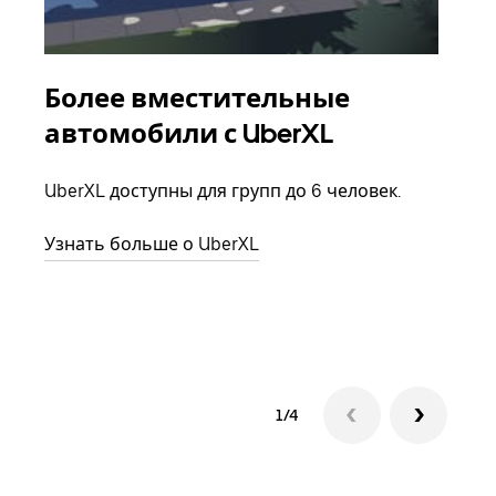
Более вместительные
Гр
автомобили с UberXL
Когд
семь
UberXL доступны для групп до 6 человек.
выбр
назн
Узнать больше о UberXL
Узна
1/4