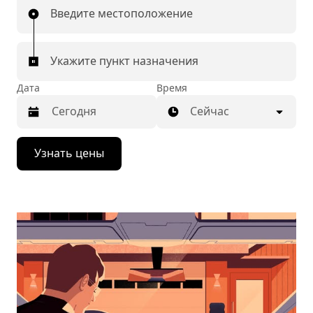
Введите местоположение
Укажите пункт назначения
Дата
Время
Сейчас
Нажмите
Узнать цены
стрелку
вниз,
чтобы
перейти
к
календарю
и
выбрать
дату.
Чтобы
закрыть
календарь,
нажмите