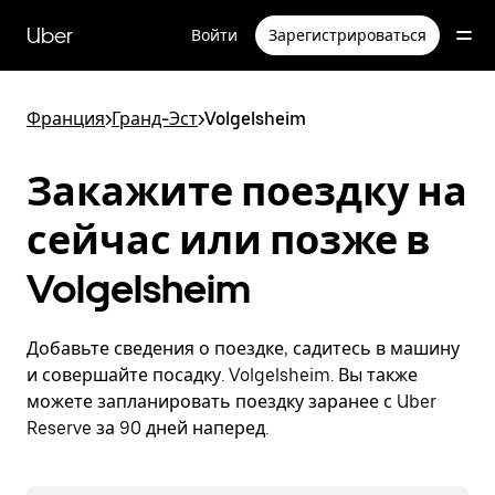
Пропустить
и
Uber
Войти
Зарегистрироваться
перейти
к
основному
содержимому
Франция
>
Гранд-Эст
>
Volgelsheim
Закажите поездку на
сейчас или позже в
Volgelsheim
Добавьте сведения о поездке, садитесь в машину
и совершайте посадку. Volgelsheim. Вы также
можете запланировать поездку заранее с Uber
Reserve за 90 дней наперед.