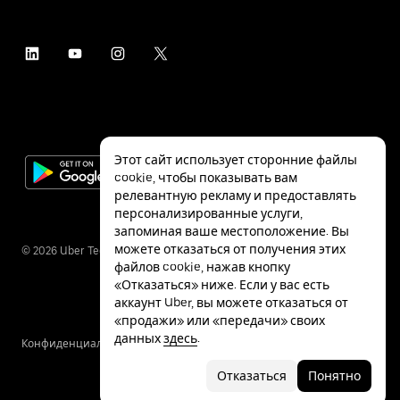
Этот сайт использует сторонние файлы
cookie, чтобы показывать вам
релевантную рекламу и предоставлять
персонализированные услуги,
запоминая ваше местоположение. Вы
можете отказаться от получения этих
©
2026
Uber Technologies Inc.
файлов cookie, нажав кнопку
«Отказаться» ниже. Если у вас есть
аккаунт Uber, вы можете отказаться от
«продажи» или «передачи» своих
данных
здесь
.
Конфиденциальность
Специальные
Условия
возможности
Отказаться
Понятно