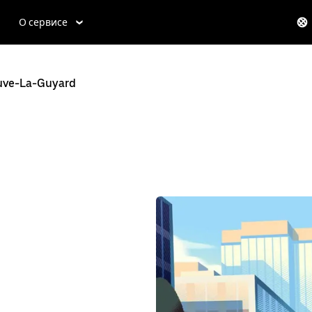
О сервисе
euve-La-Guyard