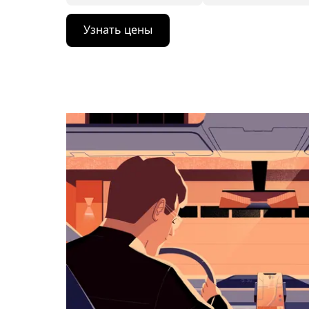
Нажмите
Узнать цены
стрелку
вниз,
чтобы
перейти
к
календарю
и
выбрать
дату.
Чтобы
закрыть
календарь,
нажмите
Esc.