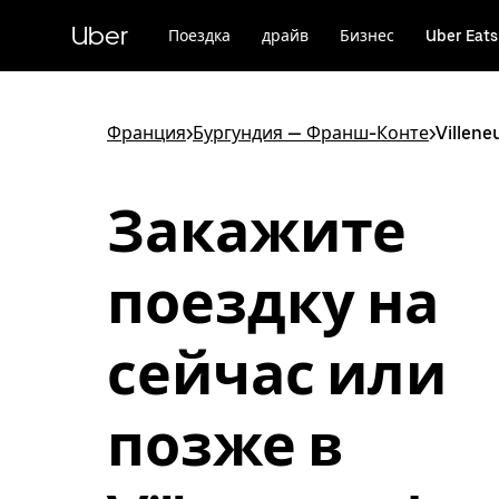
Пропустить
и
Uber
Поездка
драйв
Бизнес
Uber Eats
перейти
к
основному
содержимому
Франция
>
Бургундия — Франш-Конте
>
Villen
Закажите
поездку на
сейчас или
позже в