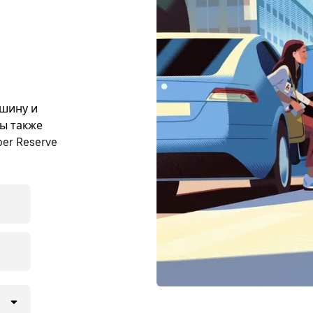
ашину и
Вы также
er Reserve