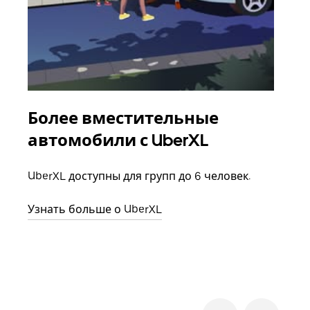
Более вместительные
Гр
автомобили с UberXL
Когд
семь
UberXL доступны для групп до 6 человек.
выбр
назн
Узнать больше о UberXL
Узна