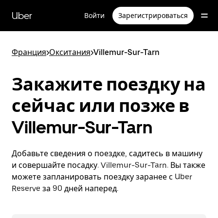
Пропустить
и
Uber
Войти
Зарегистрироваться
перейти
к
основному
содержимому
Франция
>
Окситания
>
Villemur-Sur-Tarn
Закажите поездку на
сейчас или позже в
Villemur-Sur-Tarn
Добавьте сведения о поездке, садитесь в машину
и совершайте посадку. Villemur-Sur-Tarn. Вы также
можете запланировать поездку заранее с Uber
Reserve за 90 дней наперед.