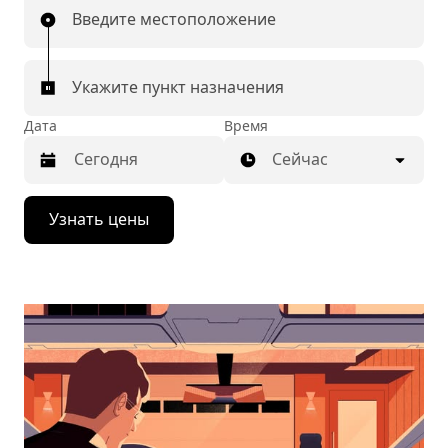
Введите местоположение
Укажите пункт назначения
Дата
Время
Сейчас
Нажмите
Узнать цены
стрелку
вниз,
чтобы
перейти
к
календарю
и
выбрать
дату.
Чтобы
закрыть
календарь,
нажмите