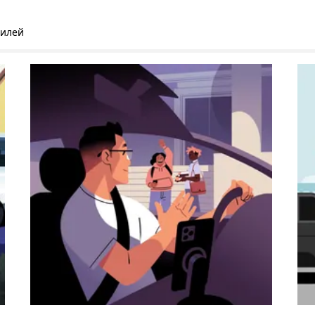
билей