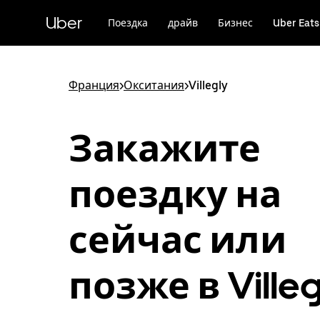
Пропустить
и
Uber
Поездка
драйв
Бизнес
Uber Eats
перейти
к
основному
содержимому
Франция
>
Окситания
>
Villegly
Закажите
поездку на
сейчас или
позже в Villeg