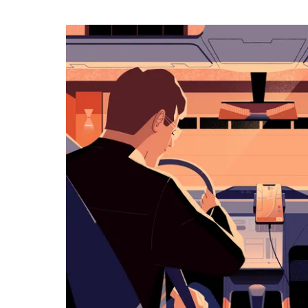
календарю
и
выбрать
дату.
Чтобы
закрыть
календарь,
нажмите
Esc.