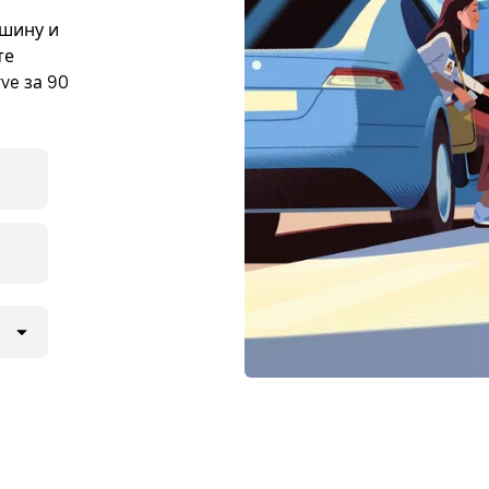
ашину и
те
ve за 90