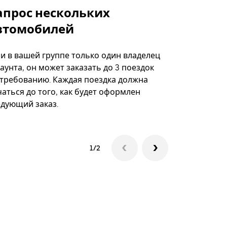
апрос нескольких
Uber Shu
втомобилей
Вариант по
некоторых 
ли в вашей группе только один владелец
определённ
аунта, он может заказать до 3 поездок
мероприяти
 требованию. Каждая поездка должна
аться до того, как будет оформлен
Посмотреть
едующий заказ.
1/2