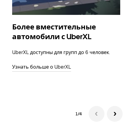
Более вместительные
Гр
автомобили с UberXL
Когд
семь
UberXL доступны для групп до 6 человек.
выбр
назн
Узнать больше о UberXL
Узна
1/4