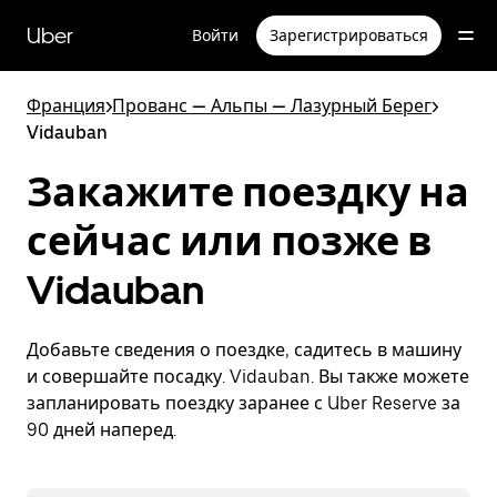
Пропустить
и
Uber
Войти
Зарегистрироваться
перейти
к
основному
Франция
>
Прованс — Альпы — Лазурный Берег
>
содержимому
Vidauban
Закажите поездку на
сейчас или позже в
Vidauban
Добавьте сведения о поездке, садитесь в машину
и совершайте посадку. Vidauban. Вы также можете
запланировать поездку заранее с Uber Reserve за
90 дней наперед.