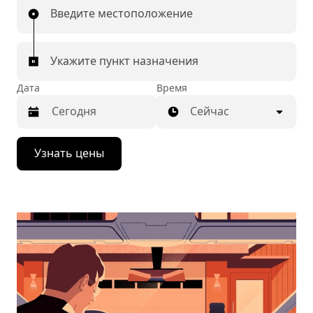
Введите местоположение
Укажите пункт назначения
Дата
Время
Сейчас
Нажмите
Узнать цены
стрелку
вниз,
чтобы
перейти
к
календарю
и
выбрать
дату.
Чтобы
закрыть
календарь,
нажмите