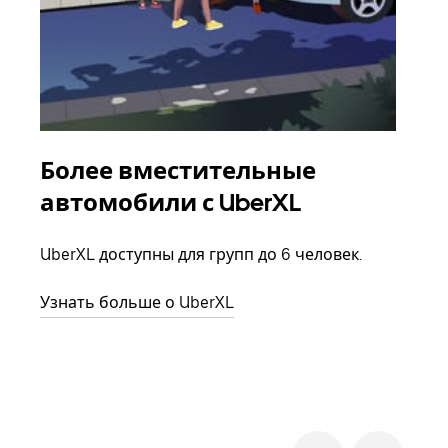
Более вместительные
Гр
автомобили с UberXL
Когд
семь
UberXL доступны для групп до 6 человек.
выбр
назн
Узнать больше о UberXL
Узна