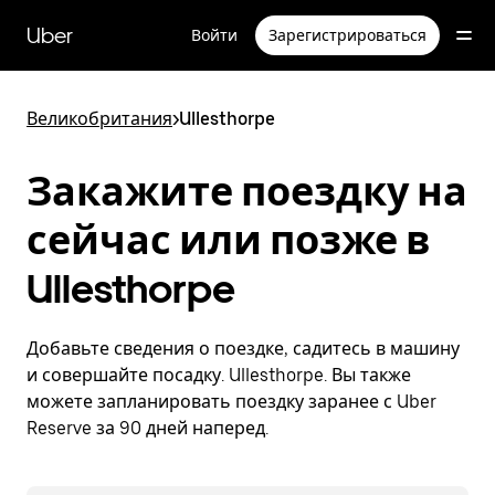
Пропустить
и
Uber
Войти
Зарегистрироваться
перейти
к
основному
содержимому
Великобритания
>
Ullesthorpe
Закажите поездку на
сейчас или позже в
Ullesthorpe
Добавьте сведения о поездке, садитесь в машину
и совершайте посадку. Ullesthorpe. Вы также
можете запланировать поездку заранее с Uber
Reserve за 90 дней наперед.