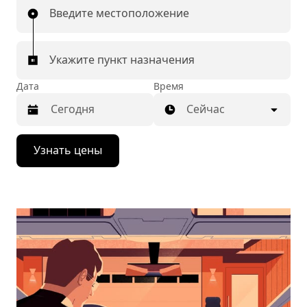
Введите местоположение
Укажите пункт назначения
Дата
Время
Сейчас
Нажмите
Узнать цены
стрелку
вниз,
чтобы
перейти
к
календарю
и
выбрать
дату.
Чтобы
закрыть
календарь,
нажмите