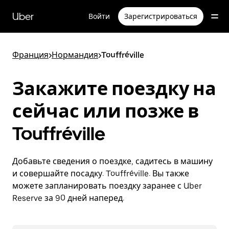
Пропустить
и
Uber
Войти
Зарегистрироваться
перейти
к
основному
содержимому
Франция
>
Нормандия
>
Touffréville
Закажите поездку на
сейчас или позже в
Touffréville
Добавьте сведения о поездке, садитесь в машину
и совершайте посадку. Touffréville. Вы также
можете запланировать поездку заранее с Uber
Reserve за 90 дней наперед.