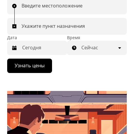
Введите местоположение
Укажите пункт назначения
Дата
Время
Сейчас
Нажмите
Узнать цены
стрелку
вниз,
чтобы
перейти
к
календарю
и
выбрать
дату.
Чтобы
закрыть
календарь,
нажмите