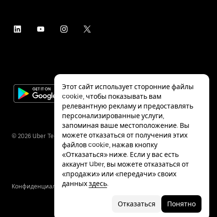
Этот сайт использует сторонние файлы
cookie, чтобы показывать вам
релевантную рекламу и предоставлять
персонализированные услуги,
запоминая ваше местоположение. Вы
можете отказаться от получения этих
©
2026
Uber Technologies Inc.
файлов cookie, нажав кнопку
«Отказаться» ниже. Если у вас есть
аккаунт Uber, вы можете отказаться от
«продажи» или «передачи» своих
данных
здесь
.
Конфиденциальность
Специальные
Условия
возможности
Отказаться
Понятно