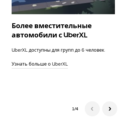
Более вместительные
Гр
автомобили с UberXL
Когд
семь
UberXL доступны для групп до 6 человек.
выбр
назн
Узнать больше о UberXL
Узна
1/4