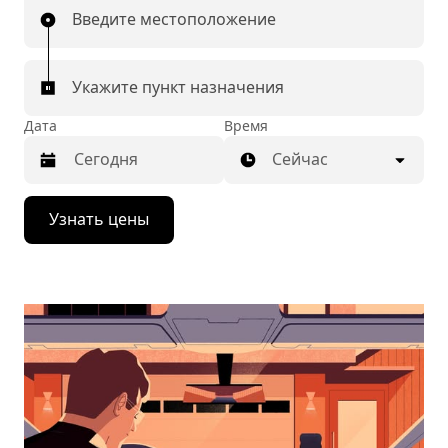
Введите местоположение
Укажите пункт назначения
Дата
Время
Сейчас
Нажмите
Узнать цены
стрелку
вниз,
чтобы
перейти
к
календарю
и
выбрать
дату.
Чтобы
закрыть
календарь,
нажмите