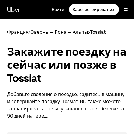
Пропустить
и
Uber
Войти
Зарегистрироваться
перейти
к
основному
содержимому
Франция
>
Овернь — Рона — Альпы
>
Tossiat
Закажите поездку на
сейчас или позже в
Tossiat
Добавьте сведения о поездке, садитесь в машину
и совершайте посадку. Tossiat. Вы также можете
запланировать поездку заранее с Uber Reserve за
90 дней наперед.