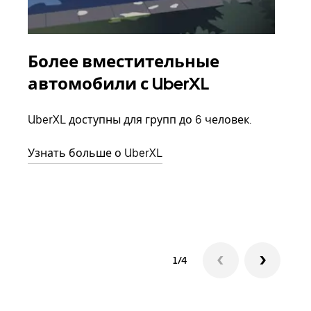
Более вместительные
Гр
автомобили с UberXL
Когд
семь
UberXL доступны для групп до 6 человек.
выбр
назн
Узнать больше о UberXL
Узна
1/4