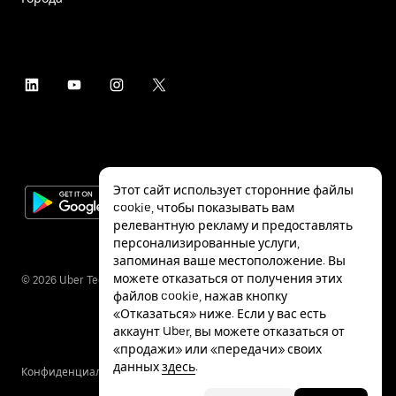
Этот сайт использует сторонние файлы
cookie, чтобы показывать вам
релевантную рекламу и предоставлять
персонализированные услуги,
запоминая ваше местоположение. Вы
можете отказаться от получения этих
©
2026
Uber Technologies Inc.
файлов cookie, нажав кнопку
«Отказаться» ниже. Если у вас есть
аккаунт Uber, вы можете отказаться от
«продажи» или «передачи» своих
данных
здесь
.
Конфиденциальность
Специальные
Условия
возможности