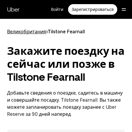
Пропустить
и
Uber
Войти
Зарегистрироваться
перейти
к
основному
содержимому
Великобритания
>
Tilstone Fearnall
Закажите поездку на
сейчас или позже в
Tilstone Fearnall
Добавьте сведения о поездке, садитесь в машину
и совершайте посадку. Tilstone Fearnall. Вы также
можете запланировать поездку заранее с Uber
Reserve за 90 дней наперед.