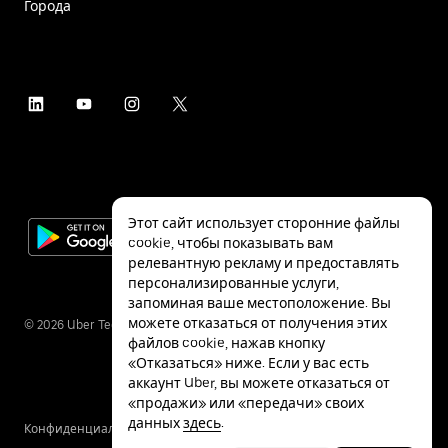
Города
Этот сайт использует сторонние файлы
cookie, чтобы показывать вам
релевантную рекламу и предоставлять
персонализированные услуги,
запоминая ваше местоположение. Вы
можете отказаться от получения этих
©
2026
Uber Technologies Inc.
файлов cookie, нажав кнопку
«Отказаться» ниже. Если у вас есть
аккаунт Uber, вы можете отказаться от
«продажи» или «передачи» своих
данных
здесь
.
Конфиденциальность
Специальные
Условия