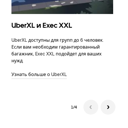
UberXL и Exec XXL
Гр
UberXL доступны для групп до 6 человек.
Когд
Если вам необходим гарантированный
семь
багажник, Exec XXL подойдет для ваших
выбр
нужд.
назн
Узнать больше о UberXL
Узна
1/4