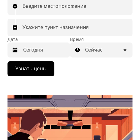
Введите местоположение
Укажите пункт назначения
Дата
Время
Сейчас
Нажмите
Узнать цены
стрелку
вниз,
чтобы
перейти
к
календарю
и
выбрать
дату.
Чтобы
закрыть
календарь,
нажмите