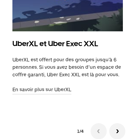
UberXL et Uber Exec XXL
Co
UberXL est offert pour des groupes jusqu’à 6
Lors
personnes. Si vous avez besoin d’un espace de
votr
coffre garanti, Uber Exec XXL est là pour vous.
ajou
de d
En savoir plus sur UberXL
En s
1/4