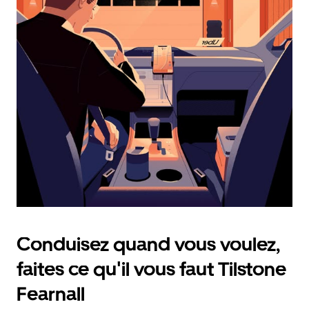
calendrier
et
sélectionner
une
date.
Appuyez
sur
la
touche
d'échappement
pour
fermer
le
calendrier.
Conduisez quand vous voulez,
faites ce qu'il vous faut Tilstone
Fearnall