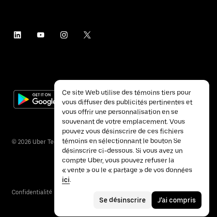
Ce site Web utilise des témoins tiers pour
vous diffuser des publicités pertinentes et
vous offrir une personnalisation en se
souvenant de votre emplacement. Vous
pouvez vous désinscrire de ces fichiers
témoins en sélectionnant le bouton Se
©
2026
Uber Technologies inc.
désinscrire ci-dessous. Si vous avez un
compte Uber, vous pouvez refuser la
« vente » ou le « partage » de vos données
ici
.
Confidentialité
Accessibilité
Conditions
Se désinscrire
J'ai compris