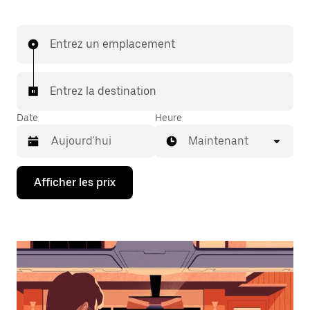
Entrez un emplacement
Entrez la destination
Date
Heure
Maintenant
Appuyez
Afficher les prix
sur
la
flèche
vers
le
bas
pour
interagir
avec
le