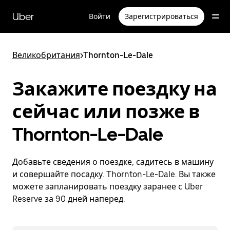
Пропустить
и
Uber
Войти
Зарегистрироваться
перейти
к
основному
содержимому
Великобритания
>
Thornton-Le-Dale
Закажите поездку на
сейчас или позже в
Thornton-Le-Dale
Добавьте сведения о поездке, садитесь в машину
и совершайте посадку. Thornton-Le-Dale. Вы также
можете запланировать поездку заранее с Uber
Reserve за 90 дней наперед.