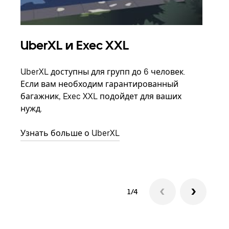
UberXL и Exec XXL
Гр
UberXL доступны для групп до 6 человек.
Когд
Если вам необходим гарантированный
семь
багажник, Exec XXL подойдет для ваших
выбр
нужд.
назн
Узнать больше о UberXL
Узна
1/4