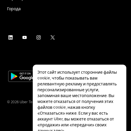
Города
Этот сайт использует сторонние файлы
cookie, чтобы показывать вам
релевантную рекламу и предоставлять
персонализированные услуги,
запоминая ваше местоположение. Вы
можете отказаться от получения этих
©
2026
Uber Technologies Inc.
файлов cookie, нажав кнопку
«Отказаться» ниже. Если у вас есть
аккаунт Uber, вы можете отказаться от
«продажи» или «передачи» своих
данных
здесь
.