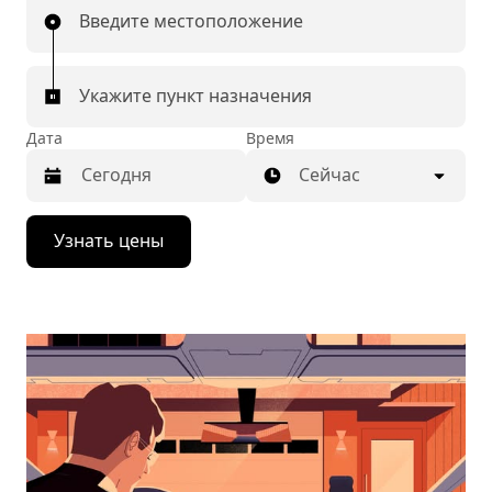
Введите местоположение
Укажите пункт назначения
Дата
Время
Сейчас
Нажмите
Узнать цены
стрелку
вниз,
чтобы
перейти
к
календарю
и
выбрать
дату.
Чтобы
закрыть
календарь,
нажмите