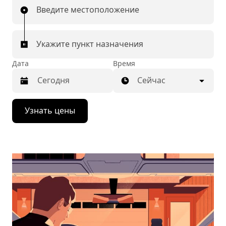
Введите местоположение
Укажите пункт назначения
Дата
Время
Сейчас
Нажмите
Узнать цены
стрелку
вниз,
чтобы
перейти
к
календарю
и
выбрать
дату.
Чтобы
закрыть
календарь,
нажмите