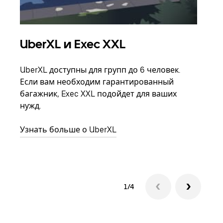
UberXL и Exec XXL
Гр
UberXL доступны для групп до 6 человек.
Когд
Если вам необходим гарантированный
семь
багажник, Exec XXL подойдет для ваших
выбр
нужд.
назн
Узнать больше о UberXL
Узна
1/4