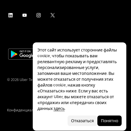
Этот сайт использует сторонние файлы
cookie, чтобы показывать вам
релевантную рекламу и предоставлять
персонализированные услуги,
запоминая ваше местоположение. Вы
можете отказаться от получения этих
©
2026
Uber Technologies Inc.
файлов cookie, нажав кнопку
«Отказаться» ниже. Если у вас есть
аккаунт Uber, вы можете отказаться от
«продажи» или «передачи» своих
данных
здесь
.
Конфиденциальность
Специальные
Условия
возможности
Отказаться
Понятно