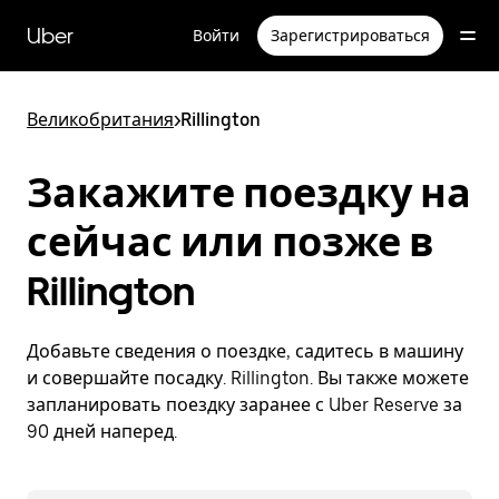
Пропустить
и
Uber
Войти
Зарегистрироваться
перейти
к
основному
содержимому
Великобритания
>
Rillington
Закажите поездку на
сейчас или позже в
Rillington
Добавьте сведения о поездке, садитесь в машину
и совершайте посадку. Rillington. Вы также можете
запланировать поездку заранее с Uber Reserve за
90 дней наперед.