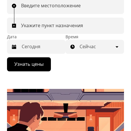
Введите местоположение
Укажите пункт назначения
Дата
Время
Сейчас
Нажмите
Узнать цены
стрелку
вниз,
чтобы
перейти
к
календарю
и
выбрать
дату.
Чтобы
закрыть
календарь,
нажмите