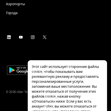
Аэропорты
Города
Этот сайт использует сторонние файлы
cookie, чтобы показывать вам
релевантную рекламу и предоставлять
персонализированные услуги,
запоминая ваше местоположение. Вы
можете отказаться от получения этих
©
2026
Uber Technologies Inc.
файлов cookie, нажав кнопку
«Отказаться» ниже. Если у вас есть
аккаунт Uber, вы можете отказаться от