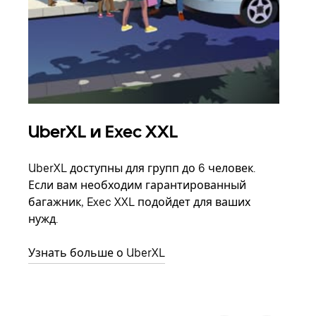
UberXL и Exec XXL
Гр
UberXL доступны для групп до 6 человек.
Когд
Если вам необходим гарантированный
семь
багажник, Exec XXL подойдет для ваших
выбр
нужд.
назн
Узнать больше о UberXL
Узна