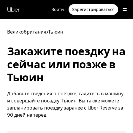
Пропустить
и
Uber
Войти
Зарегистрироваться
перейти
к
основному
содержимому
Великобритания
>
Тьюин
Закажите поездку на
сейчас или позже в
Тьюин
Добавьте сведения о поездке, садитесь в машину
и совершайте посадку. Тьюин. Вы также можете
запланировать поездку заранее с Uber Reserve за
90 дней наперед.