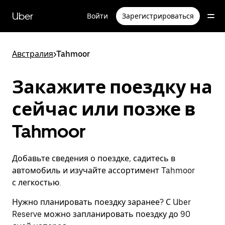
Пропустить
и
Uber
Войти
Зарегистрироваться
перейти
к
основному
содержимому
Австралия
>
Tahmoor
Закажите поездку на
сейчас или позже в
Tahmoor
Добавьте сведения о поездке, садитесь в
автомобиль и изучайте ассортимент Tahmoor
с легкостью.
Нужно планировать поездку заранее? С Uber
Reserve можно запланировать поездку до 90