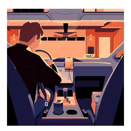
перейти
к
календарю
и
выбрать
дату.
Чтобы
закрыть
календарь,
нажмите
Esc.