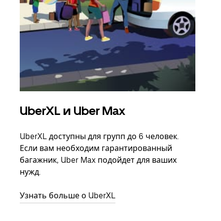
UberXL и Uber Max
Гр
UberXL доступны для групп до 6 человек.
Когд
Если вам необходим гарантированный
семь
багажник, Uber Max подойдет для ваших
выбр
нужд.
назн
Узнать больше о UberXL
Узна