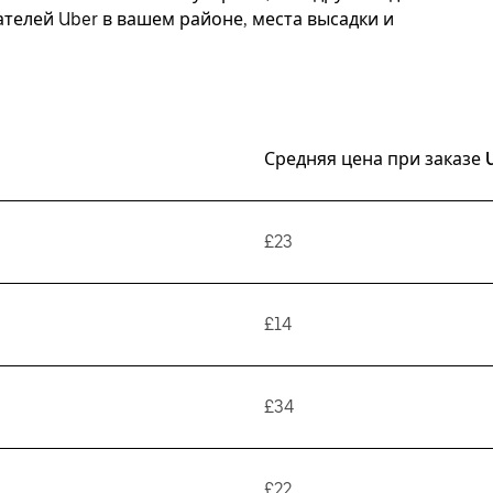
елей Uber в вашем районе, места высадки и
Средняя цена при заказе 
£23
£14
£34
£22