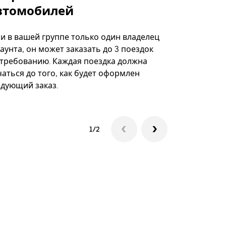
втомобилей
Вариант по
некоторых 
ли в вашей группе только один владелец
определённ
аунта, он может заказать до 3 поездок
мероприяти
 требованию. Каждая поездка должна
аться до того, как будет оформлен
Посмотреть
едующий заказ.
1/2