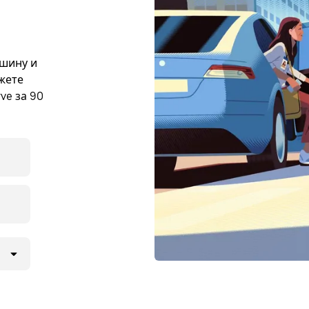
ашину и
ожете
ve за 90