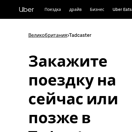
Пропустить
и
Uber
Поездка
драйв
Бизнес
Uber Eats
перейти
к
основному
содержимому
Великобритания
>
Tadcaster
Закажите
поездку на
сейчас или
позже в