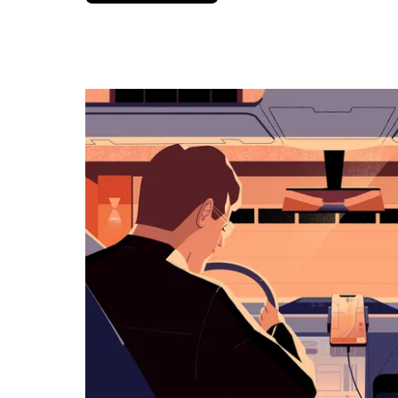
вниз,
чтобы
перейти
к
календарю
и
выбрать
дату.
Чтобы
закрыть
календарь,
нажмите
Esc.