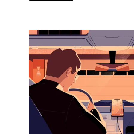
вниз,
чтобы
перейти
к
календарю
и
выбрать
дату.
Чтобы
закрыть
календарь,
нажмите
Esc.