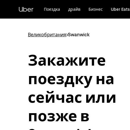
Пропустить
и
Uber
Поездка
драйв
Бизнес
Uber Eats
перейти
к
основному
содержимому
Великобритания
>
Swanwick
Закажите
поездку на
сейчас или
позже в