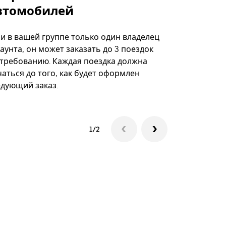
втомобилей
Вариант по
некоторых 
ли в вашей группе только один владелец
определённ
аунта, он может заказать до 3 поездок
мероприяти
 требованию. Каждая поездка должна
аться до того, как будет оформлен
Посмотреть
едующий заказ.
1/2