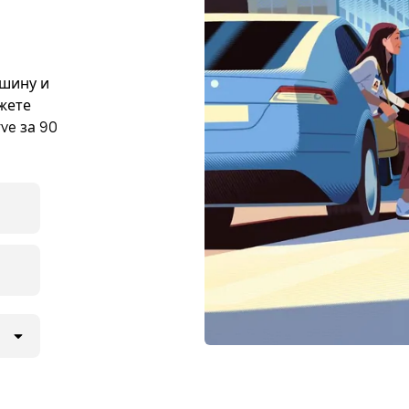
ашину и
жете
ve за 90