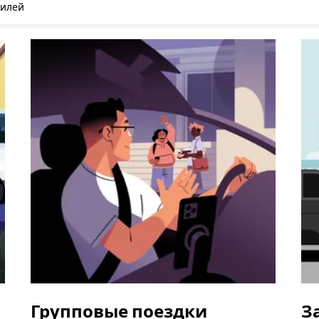
билей
Групповые поездки
З