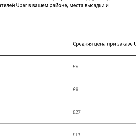
елей Uber в вашем районе, места высадки и
Средняя цена при заказе 
£9
£8
£27
£13