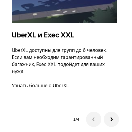
UberXL и Exec XXL
Гр
UberXL доступны для групп до 6 человек.
Когд
Если вам необходим гарантированный
семь
багажник, Exec XXL подойдет для ваших
выбр
нужд.
назн
Узнать больше о UberXL
Узна
1/4