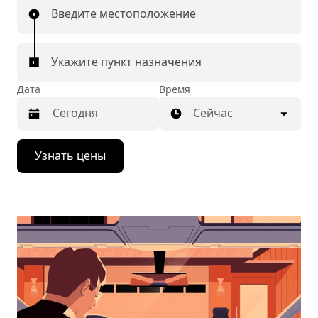
Введите местоположение
Укажите пункт назначения
Дата
Время
Сейчас
Нажмите
Узнать цены
стрелку
вниз,
чтобы
перейти
к
календарю
и
выбрать
дату.
Чтобы
закрыть
календарь,
нажмите