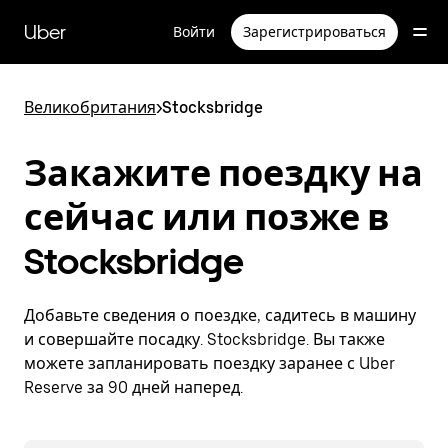
Пропустить
и
Uber
Войти
Зарегистрироваться
перейти
к
основному
содержимому
Великобритания
>
Stocksbridge
Закажите поездку на
сейчас или позже в
Stocksbridge
Добавьте сведения о поездке, садитесь в машину
и совершайте посадку. Stocksbridge. Вы также
можете запланировать поездку заранее с Uber
Reserve за 90 дней наперед.