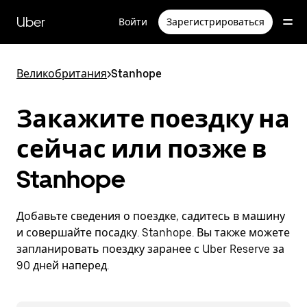
Пропустить
и
Uber
Войти
Зарегистрироваться
перейти
к
основному
содержимому
Великобритания
>
Stanhope
Закажите поездку на
сейчас или позже в
Stanhope
Добавьте сведения о поездке, садитесь в машину
и совершайте посадку. Stanhope. Вы также можете
запланировать поездку заранее с Uber Reserve за
90 дней наперед.