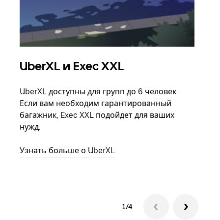
UberXL и Exec XXL
Гр
UberXL доступны для групп до 6 человек.
Когд
Если вам необходим гарантированный
семь
багажник, Exec XXL подойдет для ваших
выбр
нужд.
назн
Узнать больше о UberXL
Узна
1/4