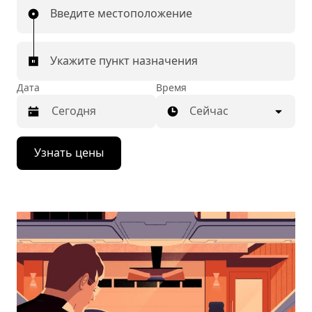
Введите местоположение
Укажите пункт назначения
Дата
Время
Сейчас
Нажмите
Узнать цены
стрелку
вниз,
чтобы
перейти
к
календарю
и
выбрать
дату.
Чтобы
закрыть
календарь,
нажмите