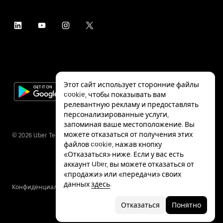
Этот сайт использует сторонние файлы
cookie, чтобы показывать вам
релевантную рекламу и предоставлять
персонализированные услуги,
запоминая ваше местоположение. Вы
можете отказаться от получения этих
©
2026
Uber Technologies Inc.
файлов cookie, нажав кнопку
«Отказаться» ниже. Если у вас есть
аккаунт Uber, вы можете отказаться от
«продажи» или «передачи» своих
данных
здесь
.
Конфиденциальность
Специальные
Условия
возможности
Отказаться
Понятно