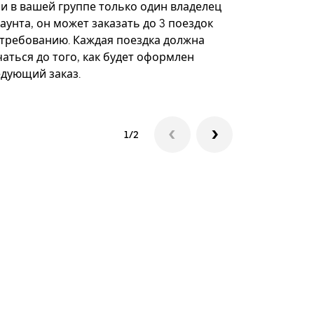
некоторых 
ли в вашей группе только один владелец
определённ
аунта, он может заказать до 3 поездок
мероприяти
 требованию. Каждая поездка должна
аться до того, как будет оформлен
Посмотреть
едующий заказ.
1/2