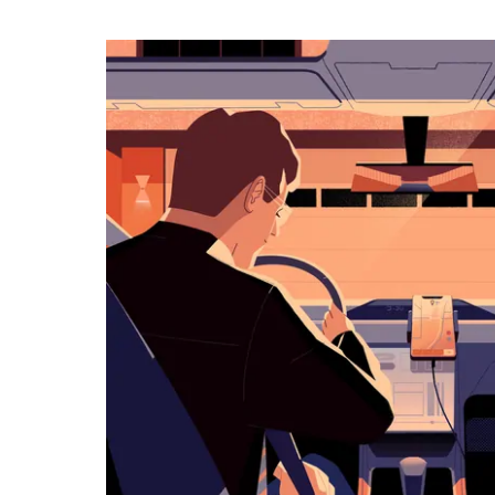
календарю
и
выбрать
дату.
Чтобы
закрыть
календарь,
нажмите
Esc.