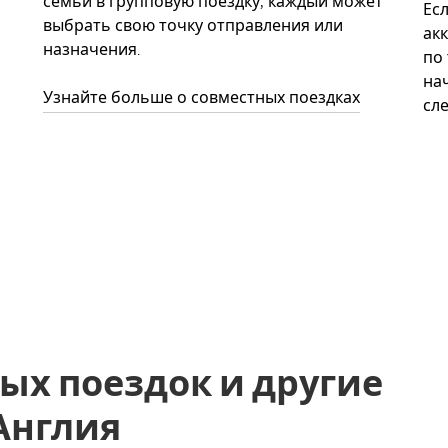
семьи в групповую поездку, каждый может
Ес
выбрать свою точку отправления или
акк
назначения.
по
нач
Узнайте больше о совместных поездках
сл
ых поездок и другие
 Англия