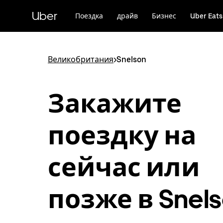
Пропустить
и
Uber
Поездка
драйв
Бизнес
Uber Eats
перейти
к
основному
содержимому
Великобритания
>
Snelson
Закажите
поездку на
сейчас или
позже в Snel