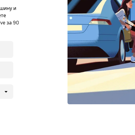
ашину и
ете
ve за 90