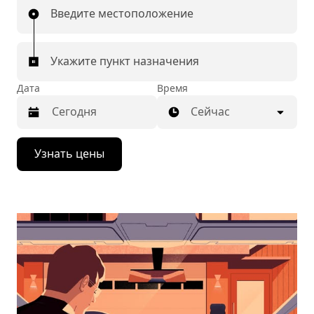
Введите местоположение
Укажите пункт назначения
Дата
Время
Сейчас
Нажмите
Узнать цены
стрелку
вниз,
чтобы
перейти
к
календарю
и
выбрать
дату.
Чтобы
закрыть
календарь,
нажмите