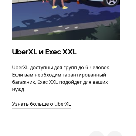
UberXL и Exec XXL
Гр
UberXL доступны для групп до 6 человек.
Когд
Если вам необходим гарантированный
семь
багажник, Exec XXL подойдет для ваших
выбр
нужд.
назн
Узнать больше о UberXL
Узна