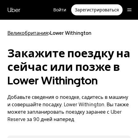
Пропустить
и
Uber
Войти
Зарегистрироваться
перейти
к
основному
содержимому
Великобритания
>
Lower Withington
Закажите поездку на
сейчас или позже в
Lower Withington
Добавьте сведения о поездке, садитесь в машину
и совершайте посадку. Lower Withington. Вы также
можете запланировать поездку заранее с Uber
Reserve за 90 дней наперед.