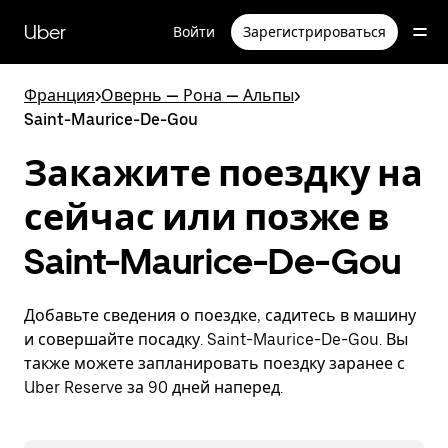
Пропустить
и
Uber
Войти
Зарегистрироваться
перейти
к
основному
Франция
>
Овернь — Рона — Альпы
>
содержимому
Saint-Maurice-De-Gou
Закажите поездку на
сейчас или позже в
Saint-Maurice-De-Gou
Добавьте сведения о поездке, садитесь в машину
и совершайте посадку. Saint-Maurice-De-Gou. Вы
также можете запланировать поездку заранее с
Uber Reserve за 90 дней наперед.