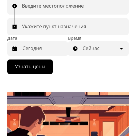
Введите местоположение
Укажите пункт назначения
Дата
Время
Сейчас
Нажмите
Узнать цены
стрелку
вниз,
чтобы
перейти
к
календарю
и
выбрать
дату.
Чтобы
закрыть
календарь,
нажмите