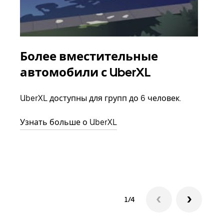
Более вместительные
Гр
автомобили с UberXL
Когд
семь
UberXL доступны для групп до 6 человек.
выбр
назн
Узнать больше о UberXL
Узна
1/4