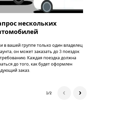
апрос нескольких
Uber Shu
втомобилей
Вариант по
некоторых 
ли в вашей группе только один владелец
определённ
аунта, он может заказать до 3 поездок
мероприяти
 требованию. Каждая поездка должна
аться до того, как будет оформлен
Посмотреть
едующий заказ.
1/2