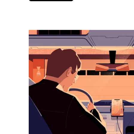
вниз,
чтобы
перейти
к
календарю
и
выбрать
дату.
Чтобы
закрыть
календарь,
нажмите
Esc.