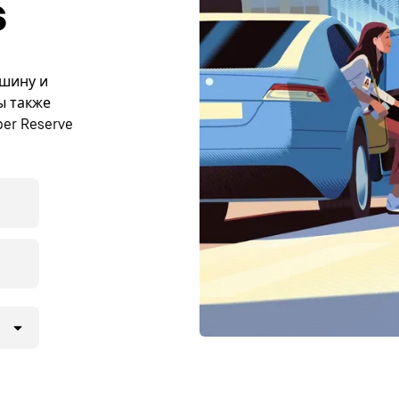
s
ашину и
ы также
er Reserve