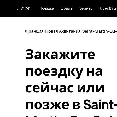
Пропустить
и
Uber
Поездка
драйв
Бизнес
Uber Eats
перейти
к
основному
содержимому
Франция
>
Новая Аквитания
>
Saint-Martin-Du-
Закажите
поездку на
сейчас или
позже в Saint