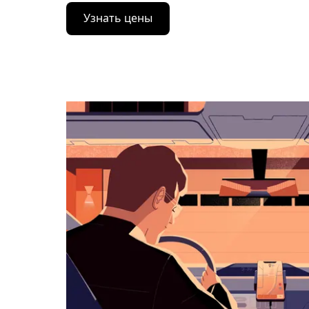
Нажмите
Узнать цены
стрелку
вниз,
чтобы
перейти
к
календарю
и
выбрать
дату.
Чтобы
закрыть
календарь,
нажмите
Esc.