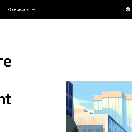
О сервисе
те
nt