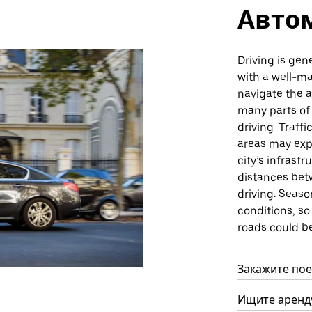
Авто
Driving is gen
with a well-ma
navigate the a
many parts of 
driving. Traff
areas may exp
city’s infrast
distances bet
driving. Seas
conditions, s
roads could b
Закажите поез
Ищите аренду