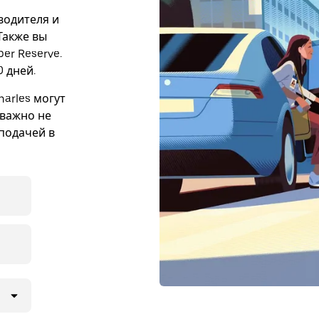
 водителя и
 Также вы
er Reserve.
 дней.
harles могут
 важно не
подачей в