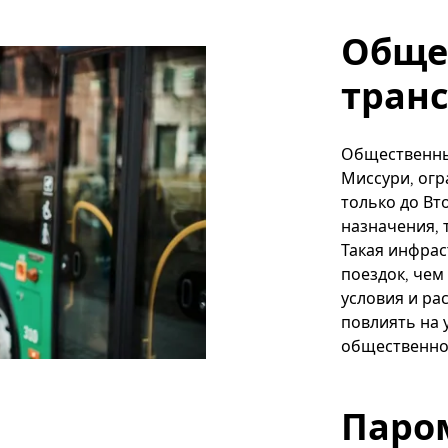
Обще
тран
Общественный
Миссури, огр
только до Вт
назначения, 
Такая инфрас
поездок, чем
условия и ра
повлиять на 
общественно
Паро