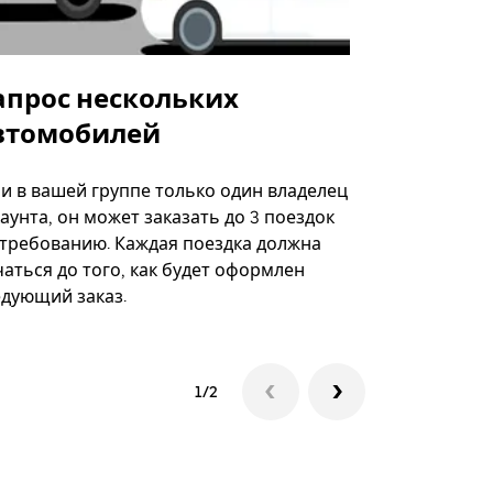
апрос нескольких
Uber Shu
втомобилей
Вариант по
некоторых 
ли в вашей группе только один владелец
определённ
аунта, он может заказать до 3 поездок
мероприяти
 требованию. Каждая поездка должна
аться до того, как будет оформлен
Посмотреть
едующий заказ.
1/2