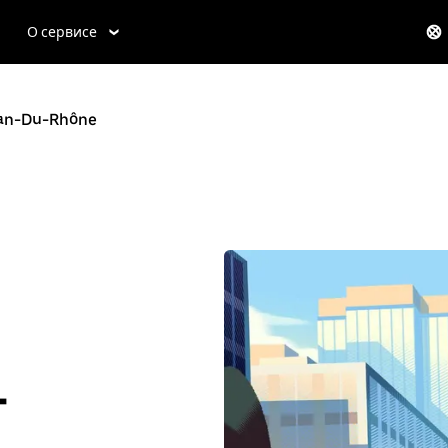
О сервисе
ban-Du-Rhône
-