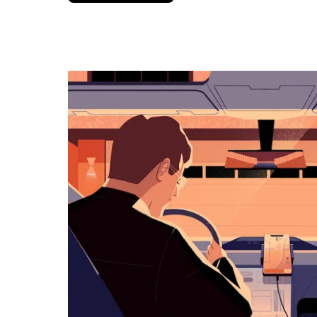
вниз,
чтобы
перейти
к
календарю
и
выбрать
дату.
Чтобы
закрыть
календарь,
нажмите
Esc.