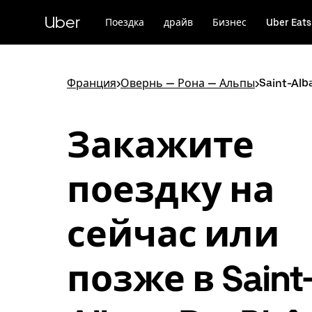
Пропустить
и
Uber
Поездка
драйв
Бизнес
Uber Eats
перейти
к
основному
содержимому
Франция
>
Овернь — Рона — Альпы
>
Saint-Al
Закажите
поездку на
сейчас или
позже в Saint