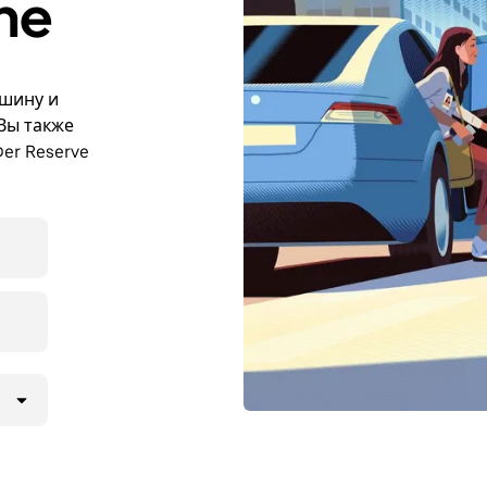
ne
ашину и
 Вы также
er Reserve