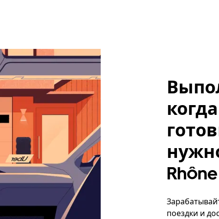
Выпо
когда
готов
нужно
Rhône
Зарабатывайт
поездки и до