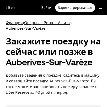
Пропустить
и
Uber
Войти
Зарегистрироваться
перейти
к
основному
Франция
>
Овернь — Рона — Альпы
>
содержимому
Auberives-Sur-Varèze
Закажите поездку на
сейчас или позже в
Auberives-Sur-Varèze
Добавьте сведения о поездке, садитесь в машину
и совершайте посадку. Auberives-Sur-Varèze. Вы
также можете запланировать поездку заранее с
Uber Reserve за 90 дней наперед.