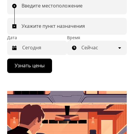
Введите местоположение
Укажите пункт назначения
Дата
Время
Сейчас
Нажмите
Узнать цены
стрелку
вниз,
чтобы
перейти
к
календарю
и
выбрать
дату.
Чтобы
закрыть
календарь,
нажмите