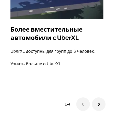
Более вместительные
Гр
автомобили с UberXL
Когд
семь
UberXL доступны для групп до 6 человек.
выбр
назн
Узнать больше о UberXL
Узна
1/4