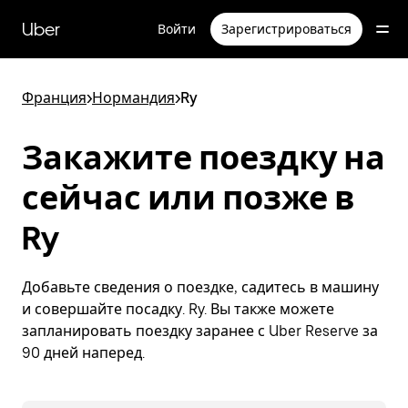
Пропустить
и
Uber
Войти
Зарегистрироваться
перейти
к
основному
содержимому
Франция
>
Нормандия
>
Ry
Закажите поездку на
сейчас или позже в
Ry
Добавьте сведения о поездке, садитесь в машину
и совершайте посадку. Ry. Вы также можете
запланировать поездку заранее с Uber Reserve за
90 дней наперед.