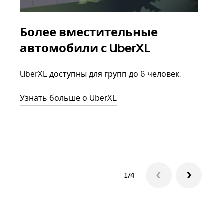
Более вместительные
Гр
автомобили с UberXL
Когд
семь
UberXL доступны для групп до 6 человек.
выбр
назн
Узнать больше о UberXL
Узна
1/4