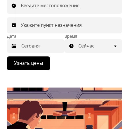
Введите местоположение
Укажите пункт назначения
Дата
Время
Сейчас
Нажмите
Узнать цены
стрелку
вниз,
чтобы
перейти
к
календарю
и
выбрать
дату.
Чтобы
закрыть
календарь,
нажмите