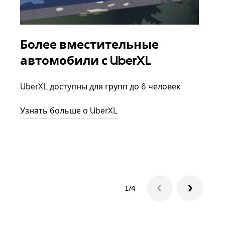
Более вместительные
Гр
автомобили с UberXL
Когд
семь
UberXL доступны для групп до 6 человек.
выбр
назн
Узнать больше о UberXL
Узна
1/4