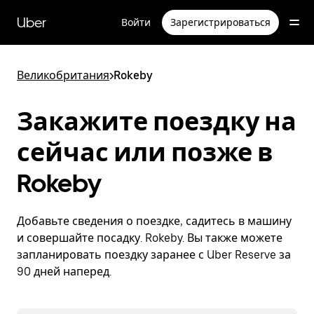
Пропустить
и
Uber
Войти
Зарегистрироваться
перейти
к
основному
содержимому
Великобритания
>
Rokeby
Закажите поездку на
сейчас или позже в
Rokeby
Добавьте сведения о поездке, садитесь в машину
и совершайте посадку. Rokeby. Вы также можете
запланировать поездку заранее с Uber Reserve за
90 дней наперед.