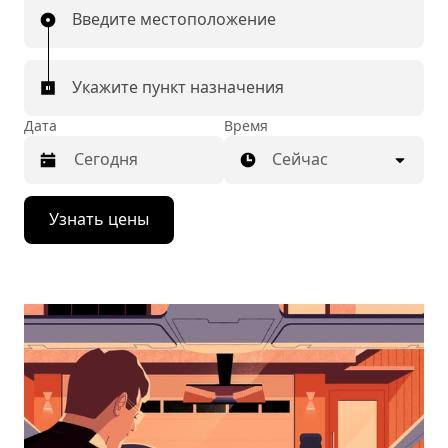
Введите местоположение
Укажите пункт назначения
Дата
Время
Сейчас
Нажмите
Узнать цены
стрелку
вниз,
чтобы
перейти
к
календарю
и
выбрать
дату.
Чтобы
закрыть
календарь,
нажмите