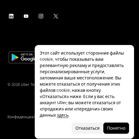
Этот сайт использует сторонние файлы
cookie, чтобы показывать вам
релевантную рекламу и предоставлять
персонализированные услуги,
запоминая ваше местоположение. Вы
можете отказаться от получения этих
©
2026
Uber Technologies Inc.
файлов cookie, нажав кнопку
«Отказаться» ниже. Если у вас есть
аккаунт Uber, вы можете отказаться от
«продажи» или «передачи» своих
данных
здесь
.
Конфиденциальность
Специальные
Условия
возможности
Отказаться
Понятно