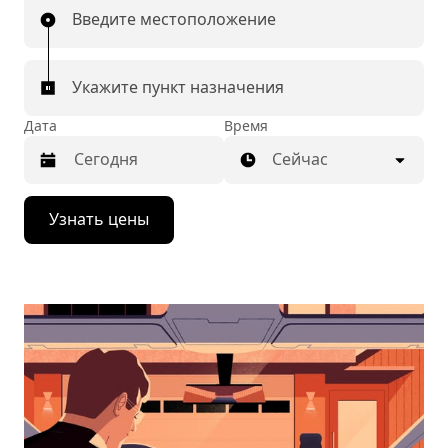
Введите местоположение
Укажите пункт назначения
Дата
Время
Сейчас
Нажмите
Узнать цены
стрелку
вниз,
чтобы
перейти
к
календарю
и
выбрать
дату.
Чтобы
закрыть
календарь,
нажмите