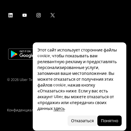
Этот сайт использует сторонние файлы
cookie, чтобы показывать вам
релевантную рекламу и предоставлять
персонализированные услуги,
запоминая ваше местоположение. Вы
можете отказаться от получения этих
©
2026
Uber Technologies Inc.
файлов cookie, нажав кнопку
«Отказаться» ниже. Если у вас есть
аккаунт Uber, вы можете отказаться от
«продажи» или «передачи» своих
данных
здесь
.
Конфиденциальность
Специальные
Условия
возможности
Отказаться
Понятно