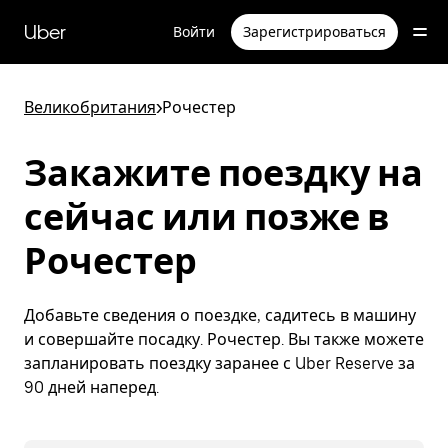
Пропустить
и
Uber
Войти
Зарегистрироваться
перейти
к
основному
содержимому
Великобритания
>
Рочестер
Закажите поездку на
сейчас или позже в
Рочестер
Добавьте сведения о поездке, садитесь в машину
и совершайте посадку. Рочестер. Вы также можете
запланировать поездку заранее с Uber Reserve за
90 дней наперед.