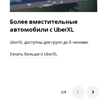
Более вместительные
Гр
автомобили с UberXL
Когд
семь
UberXL доступны для групп до 6 человек.
выбр
назн
Узнать больше о UberXL
Узна
1/4