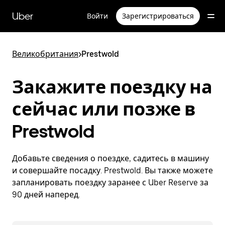
Пропустить
и
Uber
Войти
Зарегистрироваться
перейти
к
основному
содержимому
Великобритания
>
Prestwold
Закажите поездку на
сейчас или позже в
Prestwold
Добавьте сведения о поездке, садитесь в машину
и совершайте посадку. Prestwold. Вы также можете
запланировать поездку заранее с Uber Reserve за
90 дней наперед.