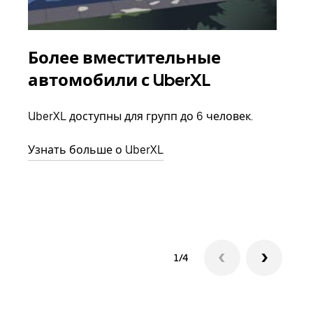
Более вместительные
Гр
автомобили с UberXL
Когд
семь
UberXL доступны для групп до 6 человек.
выбр
назн
Узнать больше о UberXL
Узна
1/4