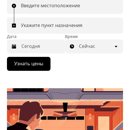
Введите местоположение
Укажите пункт назначения
Дата
Время
Сейчас
Нажмите
Узнать цены
стрелку
вниз,
чтобы
перейти
к
календарю
и
выбрать
дату.
Чтобы
закрыть
календарь,
нажмите