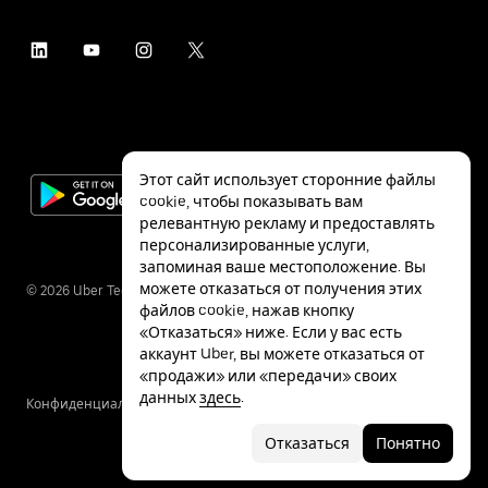
Этот сайт использует сторонние файлы
cookie, чтобы показывать вам
релевантную рекламу и предоставлять
персонализированные услуги,
запоминая ваше местоположение. Вы
можете отказаться от получения этих
©
2026
Uber Technologies Inc.
файлов cookie, нажав кнопку
«Отказаться» ниже. Если у вас есть
аккаунт Uber, вы можете отказаться от
«продажи» или «передачи» своих
данных
здесь
.
Конфиденциальность
Специальные
Условия
возможности
Отказаться
Понятно