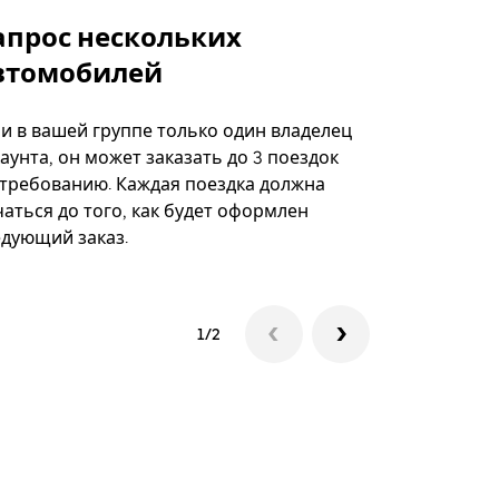
апрос нескольких
Uber Shu
втомобилей
Вариант по
некоторых 
ли в вашей группе только один владелец
определённ
аунта, он может заказать до 3 поездок
мероприяти
 требованию. Каждая поездка должна
аться до того, как будет оформлен
Посмотреть
едующий заказ.
1/2