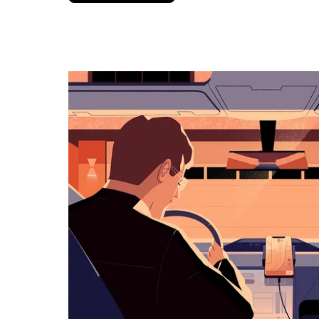
вниз,
чтобы
перейти
к
календарю
и
выбрать
дату.
Чтобы
закрыть
календарь,
нажмите
Esc.