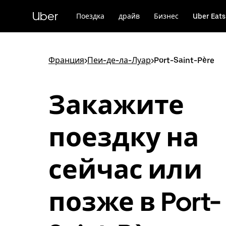
Пропустить
и
Uber
Поездка
драйв
Бизнес
Uber Eats
перейти
к
основному
содержимому
Франция
>
Пеи-де-ла-Луар
>
Port-Saint-Père
Закажите
поездку на
сейчас или
позже в Port-