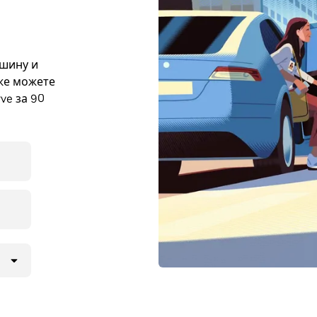
ашину и
кже можете
ve за 90