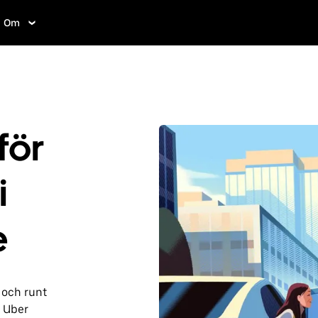
Om
för
i
e
 och runt
d Uber