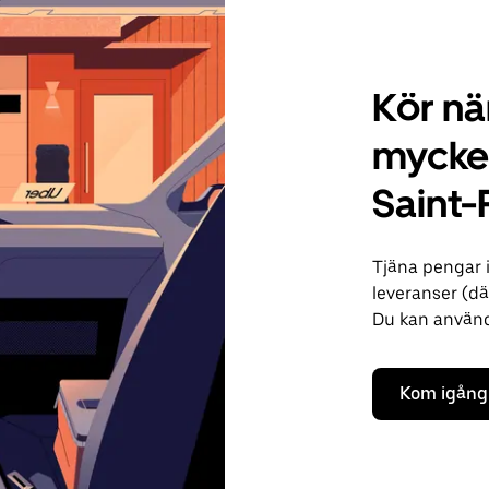
Kör när
mycket
Saint-
Tjäna pengar 
leveranser (där
Du kan använda
Kom igång