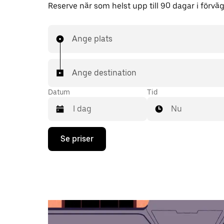
Reserve när som helst upp till 90 dagar i förväg
Ange plats
Ange destination
Datum
Tid
Nu
Tryck
Se priser
på
nedåtpilen
för
att
använda
kalendern
och
välja
ett
datum.