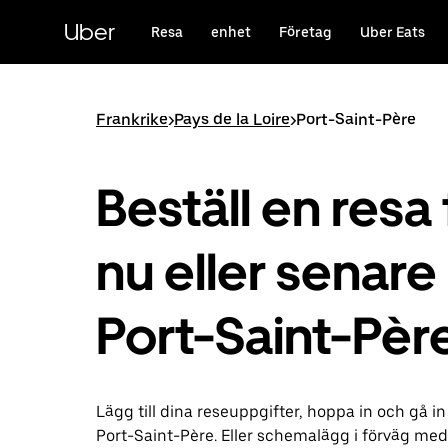
Hoppa
till
Uber
Resa
enhet
Företag
Uber Eats
huvudinnehållet
Frankrike
>
Pays de la Loire
>
Port-Saint-Père
Beställ en resa 
nu eller senare 
Port-Saint-Pèr
Lägg till dina reseuppgifter, hoppa in och gå in
Port-Saint-Père. Eller schemalägg i förväg me