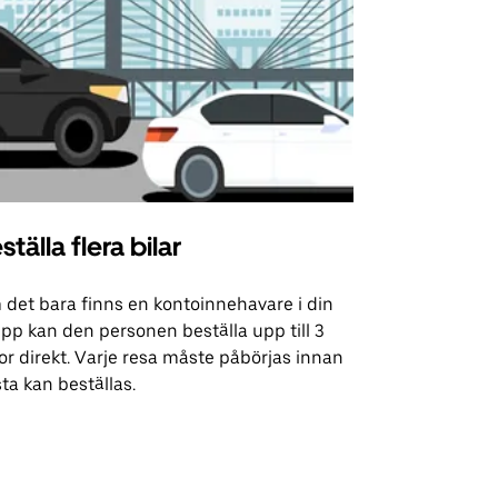
ställa flera bilar
Uber Shu
det bara finns en kontoinnehavare i din
Vårt shuttle-
pp kan den personen beställa upp till 3
utvalda flyg
or direkt. Varje resa måste påbörjas innan
evenemangsp
ta kan beställas.
Se tillgängli