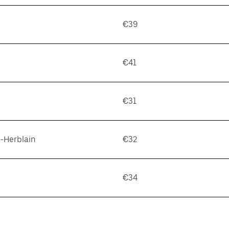
€39
€41
€31
t-Herblain
€32
€34