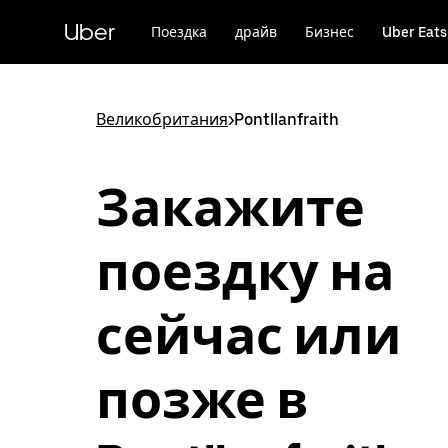
Пропустить
и
Uber
Поездка
драйв
Бизнес
Uber Eats
перейти
к
основному
содержимому
Великобритания
>
Pontllanfraith
Закажите
поездку на
сейчас или
позже в