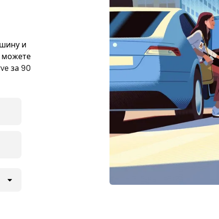
ашину и
е можете
ve за 90