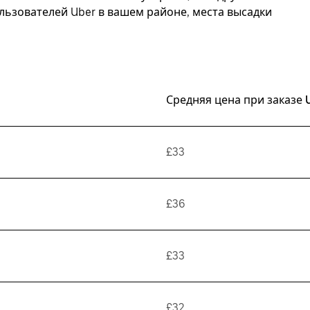
ьзователей Uber в вашем районе, места высадки
Средняя цена при заказе 
£33
£36
£33
£32