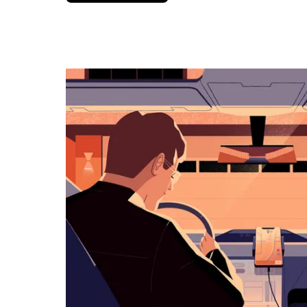
вниз,
чтобы
перейти
к
календарю
и
выбрать
дату.
Чтобы
закрыть
календарь,
нажмите
Esc.