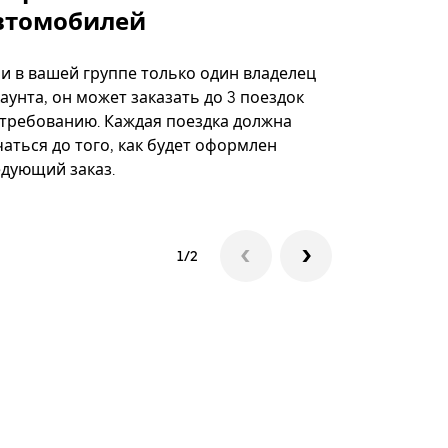
втомобилей
Вариант по
некоторых 
ли в вашей группе только один владелец
определённ
аунта, он может заказать до 3 поездок
мероприяти
 требованию. Каждая поездка должна
аться до того, как будет оформлен
Посмотреть
едующий заказ.
1/2