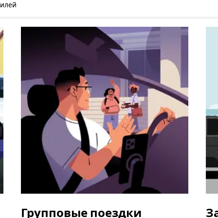
билей
Групповые поездки
З