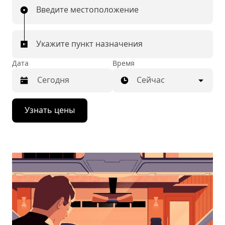
Введите местоположение
Укажите пункт назначения
Дата
Время
Сейчас
Нажмите
Узнать цены
стрелку
вниз,
чтобы
перейти
к
календарю
и
выбрать
дату.
Чтобы
закрыть
календарь,
нажмите