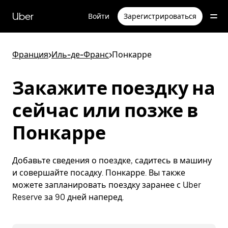
Пропустить
и
Uber
Войти
Зарегистрироваться
перейти
к
основному
содержимому
Франция
>
Иль-де-Франс
>
Понкарре
Закажите поездку на
сейчас или позже в
Понкарре
Добавьте сведения о поездке, садитесь в машину
и совершайте посадку. Понкарре. Вы также
можете запланировать поездку заранее с Uber
Reserve за 90 дней наперед.