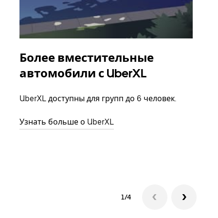
Более вместительные
Гр
автомобили с UberXL
Когд
семь
UberXL доступны для групп до 6 человек.
выбр
назн
Узнать больше о UberXL
Узна
1/4