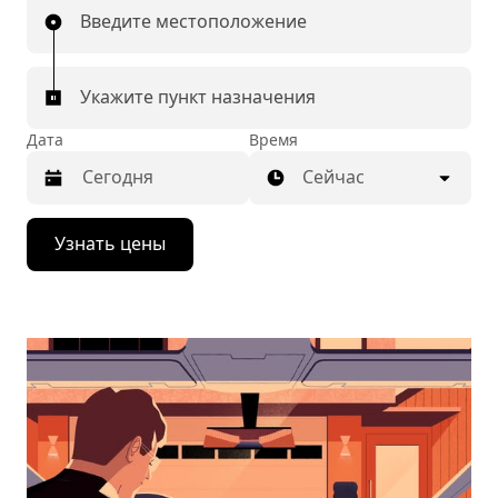
Введите местоположение
Укажите пункт назначения
Дата
Время
Сейчас
Нажмите
Узнать цены
стрелку
вниз,
чтобы
перейти
к
календарю
и
выбрать
дату.
Чтобы
закрыть
календарь,
нажмите