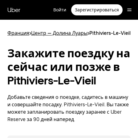
Пропустить
и
Uber
Войти
Зарегистрироваться
перейти
к
основному
содержимому
Франция
>
Центр — Долина Луары
>
Pithiviers-Le-Vieil
Закажите поездку на
сейчас или позже в
Pithiviers-Le-Vieil
Добавьте сведения о поездке, садитесь в машину
и совершайте посадку. Pithiviers-Le-Vieil. Вы также
можете запланировать поездку заранее с Uber
Reserve за 90 дней наперед.