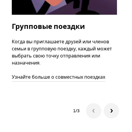
Групповые поездки
За
ав
Когда вы приглашаете друзей или членов
семьи в групповую поездку, каждый может
Если
выбрать свою точку отправления или
акка
назначения.
тре
нача
Узнайте больше о совместных поездках
сле
1/3