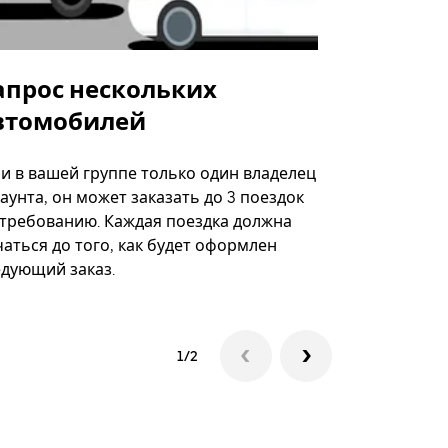
апрос нескольких
Uber Shu
втомобилей
Вариант по
некоторых 
ли в вашей группе только один владелец
определённ
аунта, он может заказать до 3 поездок
мероприяти
 требованию. Каждая поездка должна
аться до того, как будет оформлен
Посмотреть
едующий заказ.
1/2