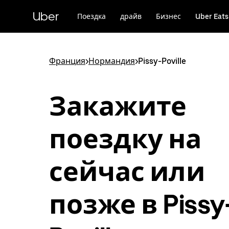
Пропустить
и
Uber
Поездка
драйв
Бизнес
Uber Eats
перейти
к
основному
содержимому
Франция
>
Нормандия
>
Pissy-Poville
Закажите
поездку на
сейчас или
позже в Pissy