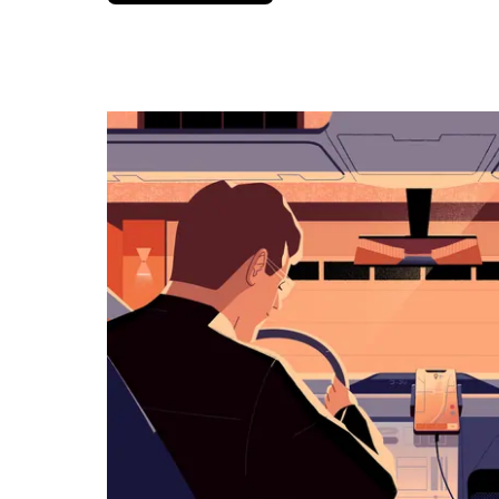
вниз,
чтобы
перейти
к
календарю
и
выбрать
дату.
Чтобы
закрыть
календарь,
нажмите
Esc.