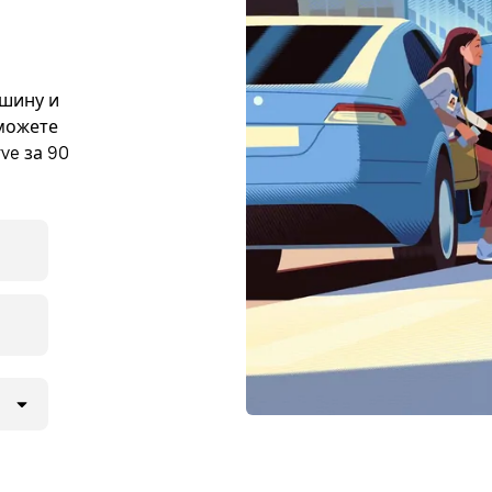
ашину и
 можете
ve за 90